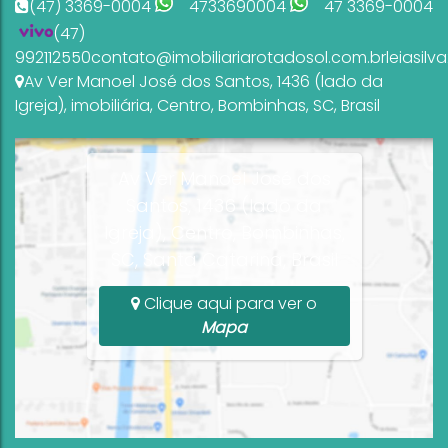
(47) 3369-0004
4733690004
47 3369-0004
(47)
992112550
contato@imobiliariarotadosol.com.br
leiasil
Av Ver Manoel José dos Santos
,
1436 (lado da
Igreja)
,
imobiliária
,
Centro
,
Bombinhas
,
SC
,
Brasil
Av Ver Manoel José dos
Santos, 1436 (lado da
Igreja), Centro, Bombinhas,
SC, Santa Catarina, Brasil
Clique aqui para ver o
Mapa