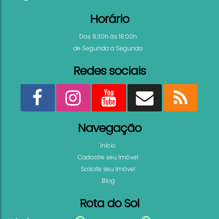
Valor de Venda
Horário
1832
Algas Marinhas Apartamento Garden à venda Pra
Das 8:30h às 18:00h
Ilhas Bombinhas SC
de Segunda a Segunda
2
2
72
.35
m²
1
2
Redes sociais
Ver mai
Navegação
Início
Cadastre seu Imóvel
Solicite seu Imóvel
Blog
Rota do Sol