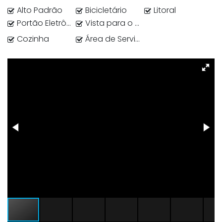
Alto Padrão
Bicicletário
Litoral
Portão Eletrônico
Vista para o Mar
Cozinha
Área de Serviço