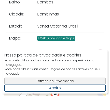
Bairro:
Bombas
Cidade:
Bombinhas
Estado:
Santa Catarina, Brasil
Mapa:
Abrir no Google Maps
Nossa política de privacidade e cookies
VER NO MAPA
Nosso site utiliza cookies para melhorar a sua experiência na
navegação.
Av. Leopoldo Zarling, 1890, Bombas,
Você pode alterar suas configurações de cookies através do seu
Bombinhas, Santa Catarina, Brasil
navegador.
Clique para ver o
Mapa
Termos de Privacidade
Aceito