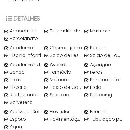
DETALHES
Acabamento em Gesso
Esquadria de alumínio
Mármore
Porcelanato
Academia
Churrasqueira
Piscina
Piscina Infantil
Salão de Festas
Salão de Jogos
Academias de ginástica
Avenida
Açougue
Banco
Farmácia
Feiras
Lojas
Mercado
Panificadora
Pizzaria
Posto de Gasolina
Praia
Restaurante
Sacolão
Shopping
Sorveteria
Acesso a Deficientes
Elevador
Energia
Esgoto
Pavimentação
Tubulação para água quente
Água