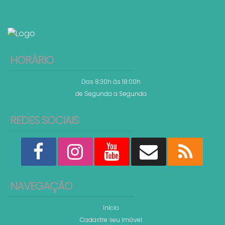
2 ~ 4
3 ~ 5
110
.00
~ 931
.00
m²
1 ~ 2
2 ~ 4
Ver mai
HORÁRIO
Das 8:30h às 18:00h
de Segunda a Segunda
REDES SOCIAIS
NAVEGAÇÃO
Início
Cadastre seu Imóvel