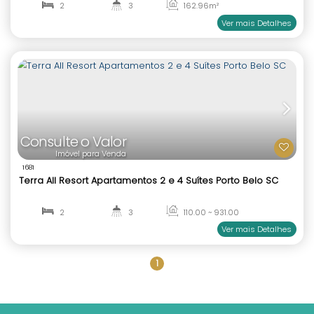
R$
Valor de Venda
1836
Isola Di Capri Apartamento 2 suítes mobiliado à 
Balneário Perequê Porto Belo SC
2
3
162
.96
m²
1
2
Ver mai
Consulte o Valor
1
Imóvel para Venda
1681
Terra All Resort Apartamentos 2 e 4 Suítes Porto B