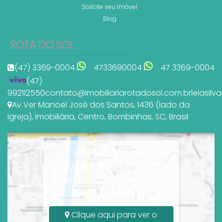
Solicite seu Imóvel
Blog
ROTA DO SOL
(47) 3369-0004
4733690004
47 3369-0004
(47)
992112550
contato@imobiliariarotadosol.com.br
leiasil
Av Ver Manoel José dos Santos
,
1436 (lado da
Igreja)
,
imobiliária
,
Centro
,
Bombinhas
,
SC
,
Brasil
Av Ver Manoel José dos
Santos, 1436 (lado da
Igreja), Centro, Bombinhas,
SC, Santa Catarina, Brasil
Clique aqui para ver o