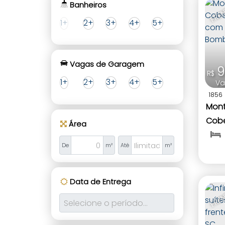
FREN
Banheiros
1+
2+
3+
4+
5+
Vagas de Garagem
9
R$
1+
2+
3+
4+
5+
Va
1856
Mont
Cobe
Área
com 
De
m²
Até
m²
Bomb
Data de Entrega
FREN