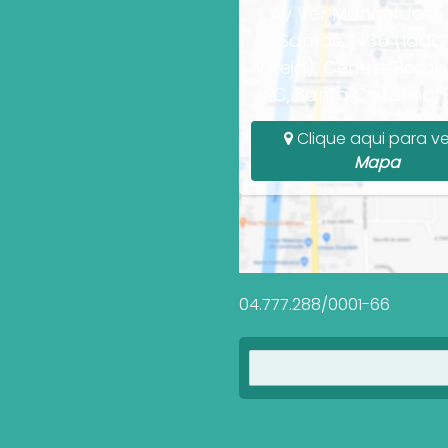
Av Ver Manoel José
Santos, 1436 (lado
Igreja), Centro, Bomb
SC, Santa Catarina, B
Clique aqui para ve
Mapa
04.777.288/0001-66