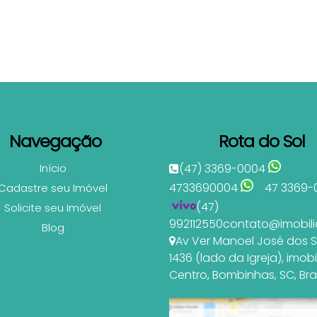
Navegação
Rota do Sol
Início
(47) 3369-0004
4733690004
47 3369-
Cadastre seu Imóvel
(47)
Solicite seu Imóvel
992112550
contato@imobili
Blog
Av Ver Manoel José dos 
1436 (lado da Igreja)
,
imobi
Centro
,
Bombinhas
,
SC
,
Bra