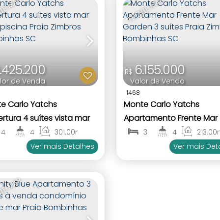
TE MAR
FRENTE MAR
.425.200
6.155.000
R$
lor de Venda
Valor de Venda
1468
e Carlo Yatchs
Monte Carlo Yatchs
rtura 4 suítes vista mar
Apartamento Frente Mar
piscina Praia Zimbros
Garden 3 suítes Praia Zi
4
4
301
.00
m²
3
4
213
.00
2
4
2
3
inhas SC
Bombinhas SC
Ver mais Detalhes
Ver mais Det
TE MAR