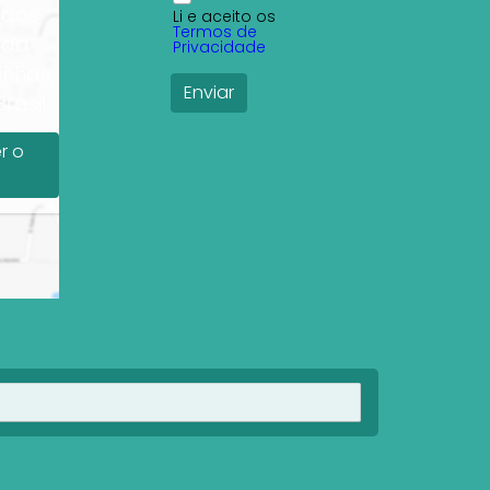
 dos
Li e aceito os
Termos de
 da
Privacidade
inhas,
rasil
r o
Ver imóveis