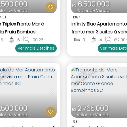
.500.000
6.500.000
R$
alor de Venda
Valor de Venda
413)
1387
 Triplex Frente Mar à
Infinity Blue Apartamento
a Praia Bombas
frente mar 3 suítes à ve
inhas SC
Praia Centro Bombinhas
6
6
100
.26
m²
3
4
152
.00
2
214
.21
m²
2
3
Ver mais Detalhes
Ver mais Det
F
R
E
N
T
M
A
R
C
E
N
T
R
O
P
R
É
-
L
A
N
Ç
A
M
E
N
T
E
O
.500.000
2.765.000
R$
alor de Venda
Valor de Venda
981