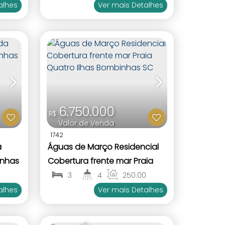
2
1
alhes
Ver mais Detalhes
6.750.000
R$
Valor de Venda
1742
a
Águas de Março Residencial
inhas
Cobertura frente mar Praia
Quatro Ilhas Bombinhas SC
m²
3
4
250
.00
m²
1
2
alhes
Ver mais Detalhes