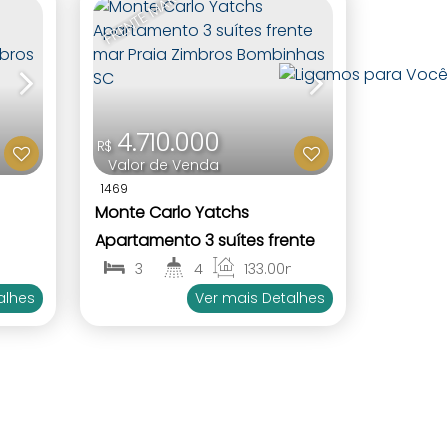
FRENTE MAR
4.710.000
R$
Valor de Venda
1469
Monte Carlo Yatchs
Apartamento 3 suítes frente
mbros
mar Praia Zimbros Bombinhas
m²
3
4
133
.00
m²
2
3
SC
alhes
Ver mais Detalhes