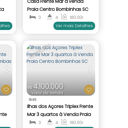
Casa Frente Mar à venda
ta
Praia Centro Bombinhas SC
m²
3
4
180
.00
m²
1
1
alhes
Ver mais Detalhes
FRENTE MAR
4.100.000
R$
Valor de Venda
1645
Ilhas dos Açores Triplex Frente
nte
Mar 3 quartos à Venda Praia
Centro Bombinhas SC
²
3
4
190
.00
m²