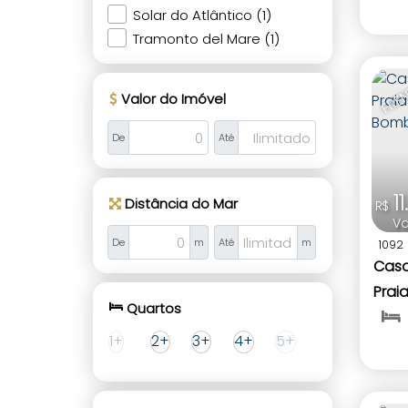
Solar do Atlântico (1)
Tramonto del Mare (1)
FREN
Valor do Imóvel
De
Até
1
Distância do Mar
R$
Va
De
m
Até
m
1092
Casa
Prai
Quartos
Bomb
1+
2+
3+
4+
5+