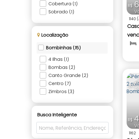
6
Cobertura (1)
R$
V
Sobrado (1)
1140
(
Casa
vend
Localização
Bomb
Bombinhas (15)
4 Ilhas (1)
Bombas (2)
Canto Grande (2)
Centro (7)
Zimbros (3)
Busca Inteligente
4
R$
V
1162