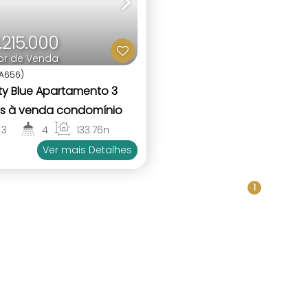
.215.000
or de Venda
A656)
nity Blue Apartamento 3
es à venda condomínio
te mar Praia Bombinhas
3
4
133
.76
m²
1
3
Ver mais Detalhes
1