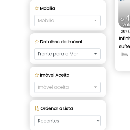
Mobilia
4
R$
Mobília
Val
257
(
Infi
Detalhes do Imóvel
suít
Frente para o Mar
fren
SC
Imóvel Aceita
Imóvel aceita
Ordenar a Lista