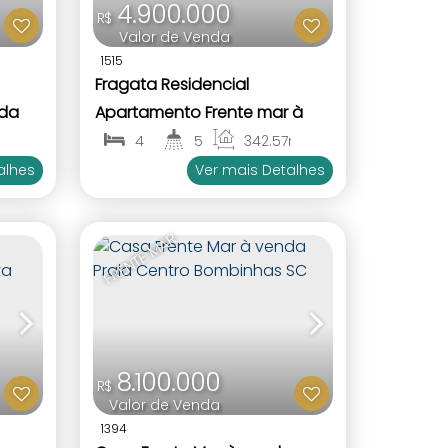
4.900.000
R$
Valor de Venda
1515
Fragata Residencial
nda
Apartamento Frente mar à
 SC
venda Praia Bombinhas SC
m²
4
5
342
.57
m²
1
4
alhes
Ver mais Detalhes
FRENTE MAR
8.100.000
R$
Valor de Venda
1394