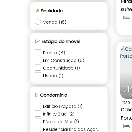
Péro
suíte
Finalidade
Bomb
Venda (16)
Estágio do Imóvel
Pronto (8)
Em Construção (5)
Oportunidade (1)
Usado (1)
1
R$
Condomínio
V
1780
Edifício Fragata (1)
Casa
Infinity Blue (2)
Port
Pérola do Mar (1)
Residencial Ilha dos Açores (1)