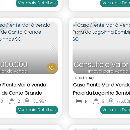
3
3
2
90
.00
m²
Bombas Bombinhas SC
Ver mais Detalhes
Ver mais Det
TE MAR
FRENTE MAR
1.000.000
Consulte o Valor
lor de Venda
Imóvel para Venda
1790
(010A)
 Frente Mar à venda
Casa Frente Mar à Vend
a de Canto Grande
Praia da Lagoinha Bomb
inhas SC
SC
3
2 ~ 3
135
.99
m²
14
9
775
.00
2
1
3
4
Ver mais Detalhes
Ver mais Det