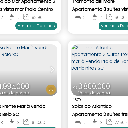
la do Mar Apartamento 2
Tramonto del Mare
s vista mar Praia Centro
Apartamento 3 suítes vis
inhas SC
mar Canto Grande
2
2
83
.96
m²
3
4
80
.00
1
2
1
3
Bombinhas SC
Ver mais Detalhes
Ver mais Det
4.995.000
3.800.000
R$
alor de Venda
Valor de Venda
1879
 Frente Mar à venda
Solar do Atlântico
o Belo SC
Apartamento 2 suítes fre
mar à venda Praia de
3
3
620
.00
m²
2
3
77
.50
m