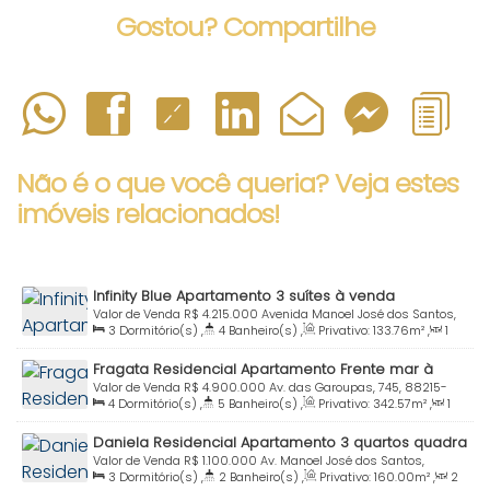
Gostou? Compartilhe
Não é o que você queria? Veja estes
imóveis relacionados!
Infinity Blue Apartamento 3 suítes à venda
condomínio frente mar Praia Bombinhas SC
Valor de Venda
R$
4.215.000
Avenida Manoel José dos Santos,
3
Dormitório(s)
,
4
Banheiro(s)
,
Privativo:
133
.76
m²
,
1
88215-000, Centro, Bombinhas, Santa Catarina, Brasil
Sala(s)
,
3
Suíte(s)
,
Total:
173
.88
m²
,
3
Vaga(s)
,
Útil:
Fragata Residencial Apartamento Frente mar à
173
.88
m²
venda Praia Bombinhas SC
Valor de Venda
R$
4.900.000
Av. das Garoupas, 745, 88215-
4
Dormitório(s)
,
5
Banheiro(s)
,
Privativo:
342
.57
m²
,
1
000, Centro, Bombinhas, Santa Catarina, Brasil
Sala(s)
,
4
Suíte(s)
,
Total:
342
.57
m²
,
2
Vaga(s)
,
Útil:
Daniela Residencial Apartamento 3 quartos quadra
233
.38
m²
mar Praia Centro Bombinhas SC
Valor de Venda
R$
1.100.000
Av. Manoel José dos Santos,
3
Dormitório(s)
,
2
Banheiro(s)
,
Privativo:
160
.00
m²
,
2
88215-000, Centro, Bombinhas, Santa Catarina, Brasil