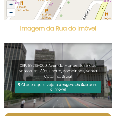
+
−
Imagem da Rua do Imóvel
CEP: 88215-000
,
Avenida Manoel José dos
Santos
,
N°:
1395
,
Centro
,
Bombinhas
,
Santa
Catarina
,
Brasil
Clique aqui e veja a
Imagem da Rua
para
o Imóvel