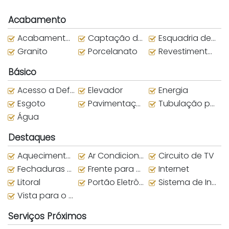
Acabamento
Acabamento em Gesso
Captação de Água da Chuva
Esquadria de alumínio
Granito
Porcelanato
Revestimento externo
Básico
Acesso a Deficientes
Elevador
Energia
Esgoto
Pavimentação
Tubulação para água quente
Água
Destaques
Aquecimento Central
Ar Condicionado
Circuito de TV
Fechaduras com biometria
Frente para o Mar
Internet
Litoral
Portão Eletrônico
Sistema de Incêndio
Vista para o Mar
Serviços Próximos