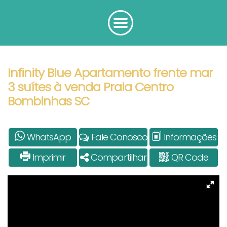
Infinity Blue Apartamento frente mar
3 suítes à venda Praia Centro
Bombinhas SC
WhatsApp
Fale Conosco
Informações
Imprimir
Compartilhar
QR Code