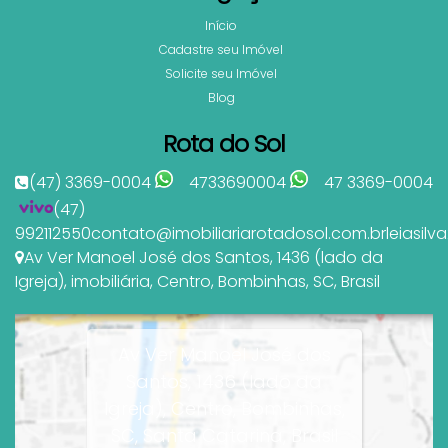
Início
Cadastre seu Imóvel
Solicite seu Imóvel
Blog
Rota do Sol
(47) 3369-0004
4733690004
47 3369-0004
(47)
992112550
contato@imobiliariarotadosol.com.br
leiasil
Av Ver Manoel José dos Santos
,
1436 (lado da
Igreja)
,
imobiliária
,
Centro
,
Bombinhas
,
SC
,
Brasil
Av Ver Manoel José dos
Santos, 1436 (lado da
Igreja), Centro, Bombinhas,
SC, Santa Catarina, Brasil