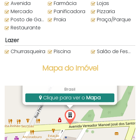
Avenida
Farmácia
Lojas
Mercado
Panificadora
Pizzaria
Posto de Gasolina
Praia
Praça/Parque
Restaurante
Lazer
Churrasqueira
Piscina
Salão de Festas
Mapa do Imóvel
Avenida Manoel José dos Santos, 1395,
Centro, Bombinhas, SC, Santa Catarina,
Brasil
Clique para ver o
Mapa