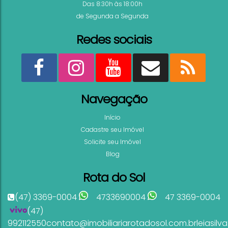
Das 8:30h às 18:00h
de Segunda a Segunda
OPORTUNIDADE
Redes sociais
Navegação
595.000
R$
Valor de Venda
Início
1552
Cadastre seu Imóvel
Umuarama Residencial Apartamento compacto 2
Solicite seu Imóvel
à venda Praia Bombas Bombinhas SC
Blog
2
1
67
.00
m²
Rota do Sol
1
75
.00
m²
Ver mai
(47) 3369-0004
4733690004
47 3369-0004
(47)
992112550
contato@imobiliariarotadosol.com.br
leiasil