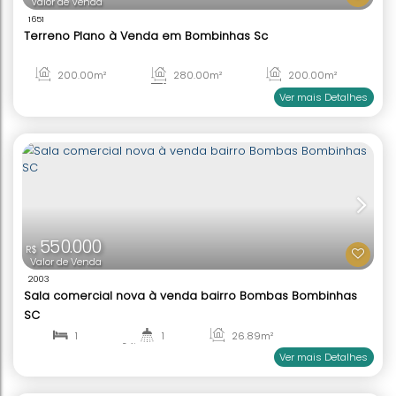
Sala comercial à venda em Bombinhas SC
1
30
.50
m²
1
35
.45
m²
35
.45
m²
Ver mai
485.000
R$
Valor de Venda
1651
Terreno Plano à Venda em Bombinhas Sc
200
.00
m²
280
.00
m²
200
.