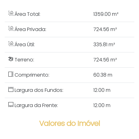
Área Total:
1359
.00
m²
Área Privada:
724
.56
m²
Área Útil:
335
.81
m²
Terreno:
724
.56
m²
Comprimento:
60
.38
m
Largura dos Fundos:
12
.00
m
Largura da Frente:
12
.00
m
Valores do Imóvel