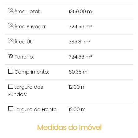
Área Total:
1359.00 m²
Área Privada:
724.56 m²
Área Útil:
335.81 m²
Terreno:
724.56 m²
Comprimento:
60.38 m
Largura dos
12.00 m
Fundos:
Largura da Frente:
12.00 m
Medidas do Imóvel