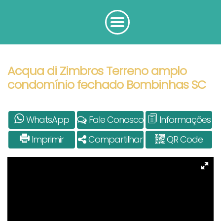
Acqua di Zimbros Terreno amplo
condomínio fechado Bombinhas SC
WhatsApp
Fale Conosco
Informações
Imprimir
Compartilhar
QR Code