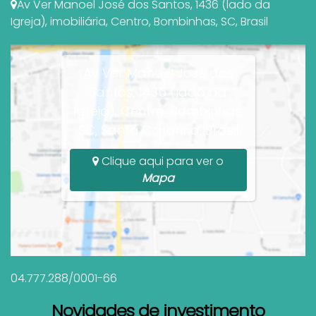
Av Ver Manoel José dos Santos
,
1436 (lado da
Igreja)
,
imobiliária
,
Centro
,
Bombinhas
,
SC
,
Brasil
Av Ver Manoel José dos
Santos, 1436 (lado da
Igreja), Centro, Bombinhas,
SC, Santa Catarina, Brasil
Clique aqui para ver o
Mapa
04.777.288/0001-66
Novidades de investimento