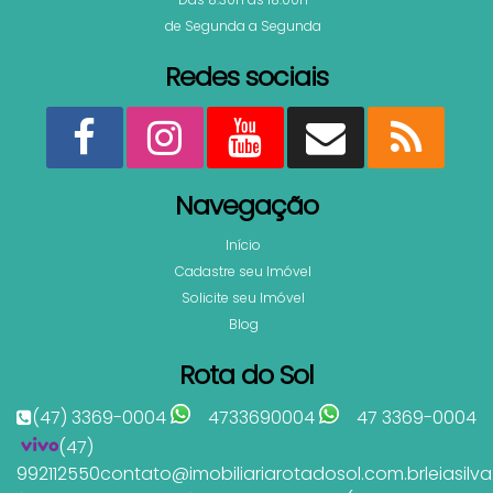
de Segunda a Segunda
Redes sociais
Navegação
Início
Cadastre seu Imóvel
Solicite seu Imóvel
Blog
Rota do Sol
(47) 3369-0004
4733690004
47 3369-0004
(47)
992112550
contato@imobiliariarotadosol.com.br
leiasil