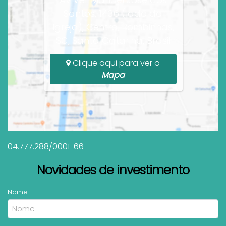
Santos, 1436 (lado da
Igreja), Centro, Bombinhas,
SC, Santa Catarina, Brasil
Clique aqui para ver o
Mapa
04.777.288/0001-66
Novidades de investimento
Nome: