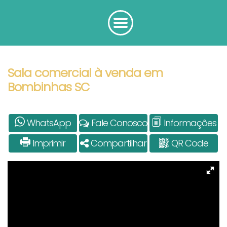
Sala comercial à venda em
Bombinhas SC
WhatsApp
Fale Conosco
Informações
Imprimir
Compartilhar
QR Code