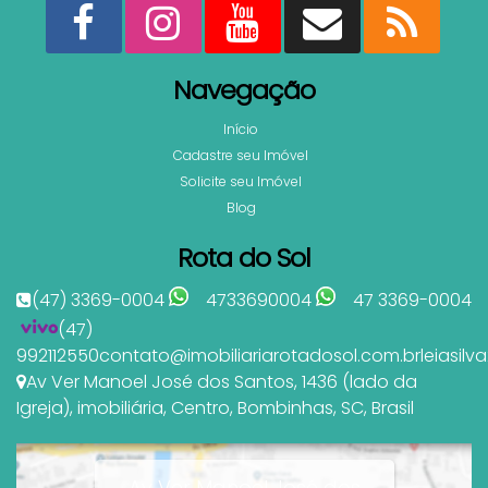
Navegação
Início
Cadastre seu Imóvel
Solicite seu Imóvel
Blog
Rota do Sol
(47) 3369-0004
4733690004
47 3369-0004
(47)
992112550
contato@imobiliariarotadosol.com.br
leiasil
Av Ver Manoel José dos Santos
,
1436 (lado da
Igreja)
,
imobiliária
,
Centro
,
Bombinhas
,
SC
,
Brasil
Av Ver Manoel José dos