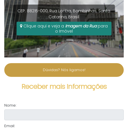
CEP: 88215-000
,
Rua Lontra
,
Bombinhas
,
Santa
Catarina
,
Brasil
Clique aqui e veja a
Imagem da Rua
para
o Imóvel
Dúvidas? Nós ligamos!
Receber mais Informações
Nome:
Email: