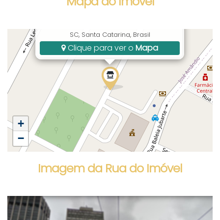
Mapa do Imóvel
Rua Lontra, 284, José Amândio, Bombinhas,
SC, Santa Catarina, Brasil
Clique para ver o
Mapa
+
−
Imagem da Rua do Imóvel