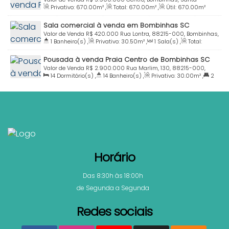
Excelente oportunidade
Privativo:
670
.00
m²
,
Total:
670
.00
m²
,
Útil:
670
.00
m²
Catarina, Brasil
Sala comercial à venda em Bombinhas SC
Valor de Venda
R$
420.000
Rua Lontra, 88215-000, Bombinhas,
1
Banheiro(s)
,
Privativo:
30
.50
m²
,
1
Sala(s)
,
Total:
Santa Catarina, Brasil
35
.45
m²
,
Útil:
35
.45
m²
Pousada à venda Praia Centro de Bombinhas SC
Valor de Venda
R$
2.900.000
Rua Marlim, 130, 88215-000,
14
Dormitório(s)
,
14
Banheiro(s)
,
Privativo:
30
.00
m²
,
2
Centro, Bombinhas, Santa Catarina, Brasil
Suíte(s)
,
Total:
730
.00
m²
,
14
Vaga(s)
,
Útil:
100
.00
m²
,
Terreno:
300
.00
m²
,
Fundos:
15
.00
m
,
Frente:
15
.00
m
,
Lado
Direito:
20
.00
m
,
Lado Esquerdo:
20
.00
m
Horário
Das 8:30h às 18:00h
de Segunda a Segunda
Redes sociais