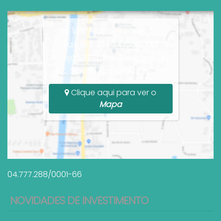
Av Ver Manoel José dos
Santos, 1436 (lado da
Igreja), Centro, Bombinhas,
SC, Santa Catarina, Brasil
Clique aqui para ver o
Mapa
04.777.288/0001-66
NOVIDADES DE INVESTIMENTO