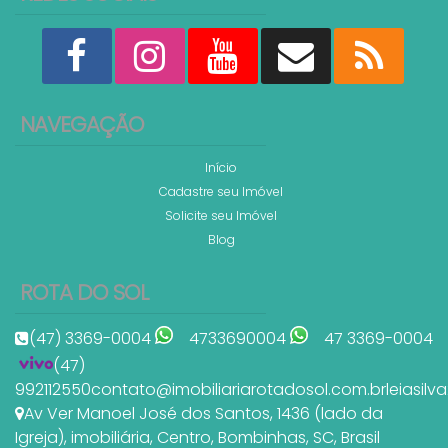
NAVEGAÇÃO
Início
Cadastre seu Imóvel
Solicite seu Imóvel
Blog
ROTA DO SOL
(47) 3369-0004
4733690004
47 3369-0004
(47)
992112550
contato@imobiliariarotadosol.com.br
leiasil
Av Ver Manoel José dos Santos
,
1436 (lado da
Igreja)
,
imobiliária
,
Centro
,
Bombinhas
,
SC
,
Brasil