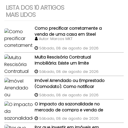
LISTA DOS 10 ARTIGOS
MAIS LIDOS
Como precificar corretamente a
venda de uma casa em Steel
Autor:
Marcos MKT
Frame?
Sábado, 08 de agosto de 2026
Multa Rescisória Contratual
Imobiliária: Existe um limite
percentual máximo para a multa
Sábado, 08 de agosto de 2026
de quebra de contrato de
Imóvel Arrendado ou Emprestado
compra e venda do imóvel?
(Comodato): Como notificar
legalmente um morador gratuito
Sábado, 08 de agosto de 2026
para desocupar antes da venda?
O impacto da sazonalidade no
mercado de compra e venda de
imóveis: um panorama completo
Sábado, 08 de agosto de 2026
Por que investir em imóveis em