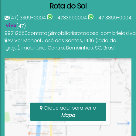
Rota do Sol
(47) 3369-0004
4733690004
47 3369-0004
(47)
992112550
contato@imobiliariarotadosol.com.br
leiasil
Av Ver Manoel José dos Santos
,
1436 (lado da
Igreja)
,
imobiliária
,
Centro
,
Bombinhas
,
SC
,
Brasil
Av Ver Manoel José dos
Santos, 1436 (lado da
Igreja), Centro, Bombinhas,
SC, Santa Catarina, Brasil
Clique aqui para ver o
Mapa