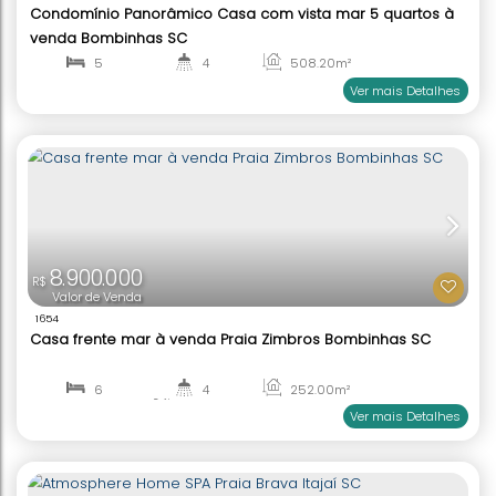
3.500.000
R$
Valor de Venda
1612
Condomínio Panorâmico Casa com vista mar 5 q
venda Bombinhas SC
5
4
508
.20
m²
1
2
Ver mai
8.900.000
R$
Valor de Venda