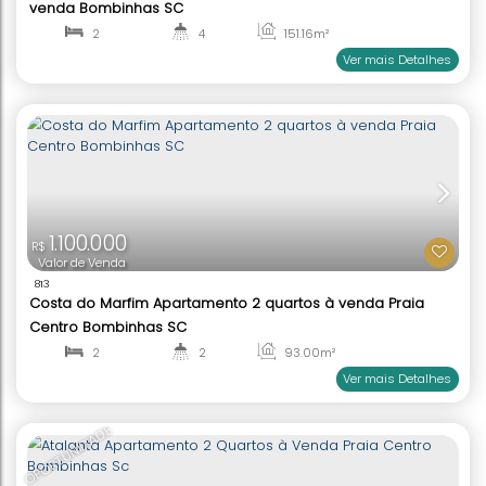
820.000
R$
Valor de Venda
2091
Duplex Mobiliado 2 Suítes à Venda Praia Centro 
SC
2
2
76
.25
m²
1
2
Ver mai