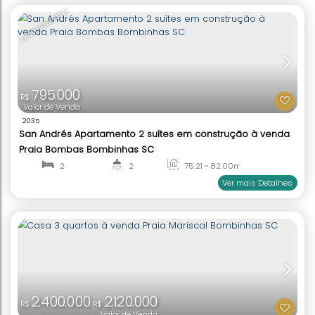
770.000
R$
Valor de Venda
2032
San Gabriel Apartamento 2 Quartos à Venda Pra
Bombinhas Sc
2
2
61
.00
m²
1
1
Ver mai