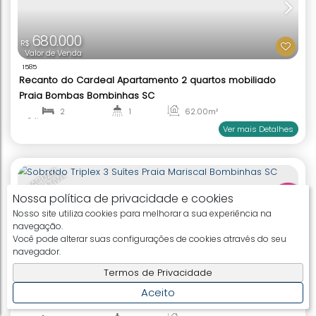
2
3
Ver mai
990.000
R$
Valor de Venda
Nossa política de privacidade e cookies
2086
Vila das Ondas Apartamento 2 Quartos Canto Gr
Nosso site utiliza cookies para melhorar a sua experiência na
navegação.
Bombinhas Sc
Você pode alterar suas configurações de cookies através do seu
navegador.
2
2
65
.00
m²
1
1
Termos de Privacidade
Ver mai
Aceito