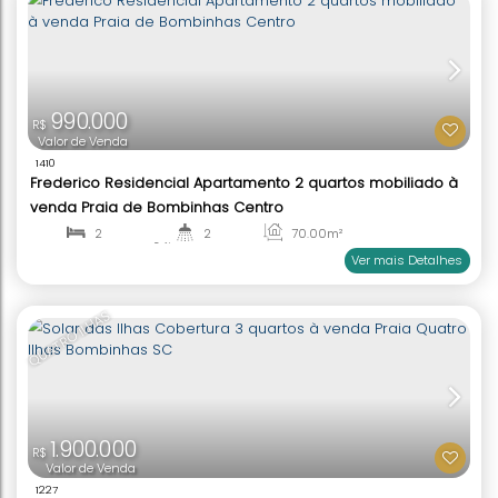
2.995.000
R$
Valor de Venda
1633
Vila Millenium Cobertura 3 suites à venda Praia C
Grande Bombinhas SC
3
4
137
.00
m²
1
3
Ver mai
LANÇAMENTO