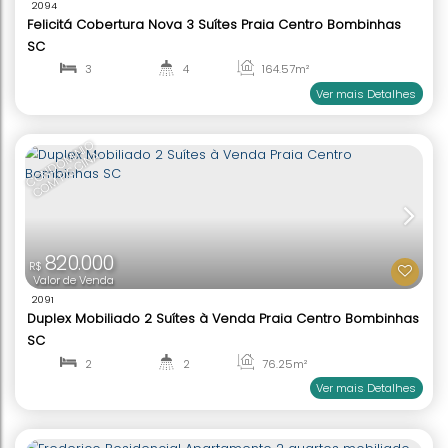
Ver mai
1.400.000
R$
Valor de Venda
2126
Villa Di Garda Cobertura Duplex 2 Suítes Praia Ca
Grande Bombinhas SC
2
3
150
.95
m²
1
2
Ver mai