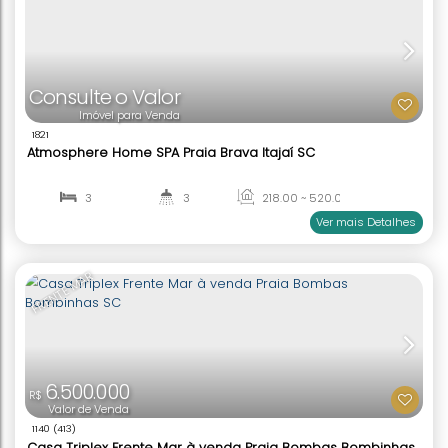
1654
Casa frente mar à venda Praia Zimbros Bombinh
6
4
252
.00
m²
1
300
.00
m²
Ver mai
Consulte o Valor
Imóvel para Venda
1821
Atmosphere Home SPA Praia Brava Itajaí SC