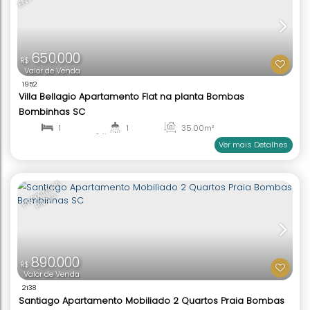
860.000
R$
Valor de Venda
2139
Ilhas Gregas Apartamento 3 quartos mobiliado à
Praia Bombas Bombinhas SC
3
2
98
.38
m²
1
1
Ver mai
ENTREGA 2027