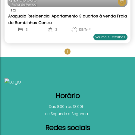
1.790.000
R$
Valor de Venda
1362
1
Araguaia Residencial Apartamento 3 quartos à ve
de Bombinhas Centro
3
3
131
.41
m²
1
2
Ver mai
Horário
Das 8:30h às 18:00h
de Segunda a Segunda
Redes sociais