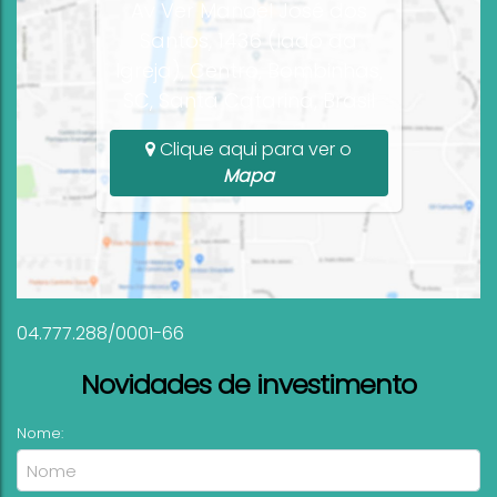
Av Ver Manoel José dos
Santos, 1436 (lado da
Igreja), Centro, Bombinhas,
SC, Santa Catarina, Brasil
Clique aqui para ver o
Mapa
04.777.288/0001-66
Novidades de investimento
Nome: