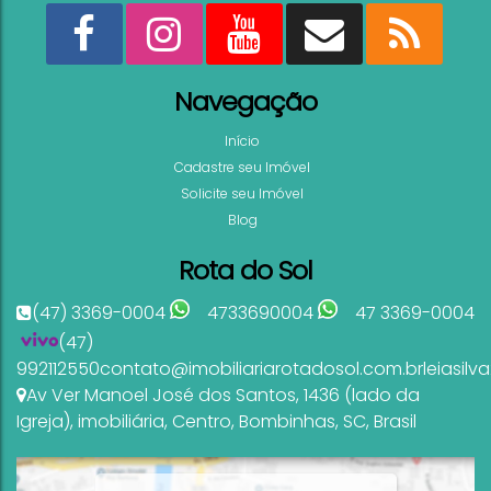
Navegação
Início
Cadastre seu Imóvel
Solicite seu Imóvel
Blog
Rota do Sol
(47) 3369-0004
4733690004
47 3369-0004
(47)
992112550
contato@imobiliariarotadosol.com.br
leiasil
Av Ver Manoel José dos Santos
,
1436 (lado da
Igreja)
,
imobiliária
,
Centro
,
Bombinhas
,
SC
,
Brasil