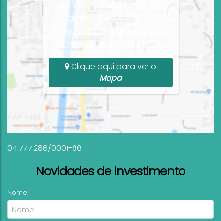
Av Ver Manoel José dos
Santos, 1436 (lado da
Igreja), Centro, Bombinhas,
SC, Santa Catarina, Brasil
Clique aqui para ver o
Mapa
04.777.288/0001-66
Novidades de investimento
Nome: