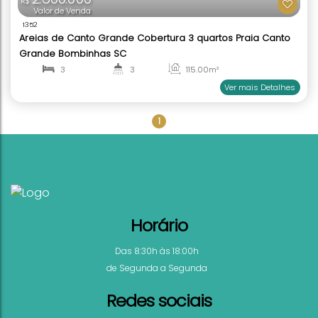
2.600.000
R$
Valor de Venda
1352
1
Areias de Canto Grande Cobertura 3 quartos Pra
Grande Bombinhas SC
3
3
115
.00
m²
2
1
Ver mai
Horário
Das 8:30h às 18:00h
de Segunda a Segunda
Redes sociais