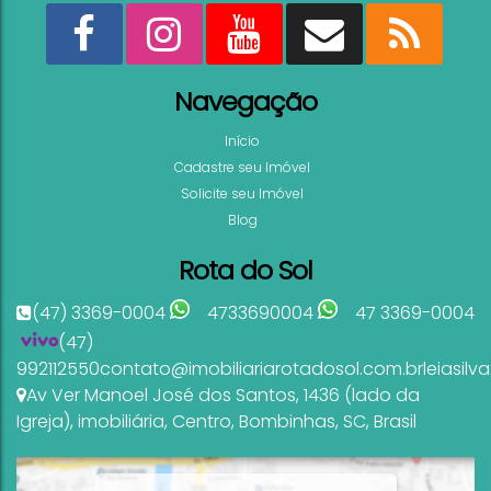
Navegação
Início
Cadastre seu Imóvel
Solicite seu Imóvel
Blog
Rota do Sol
(47) 3369-0004
4733690004
47 3369-0004
(47)
992112550
contato@imobiliariarotadosol.com.br
leiasil
Av Ver Manoel José dos Santos
,
1436 (lado da
Igreja)
,
imobiliária
,
Centro
,
Bombinhas
,
SC
,
Brasil