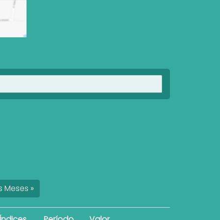
Ver imóveis
s
Meses
»
Índices
Período
Valor