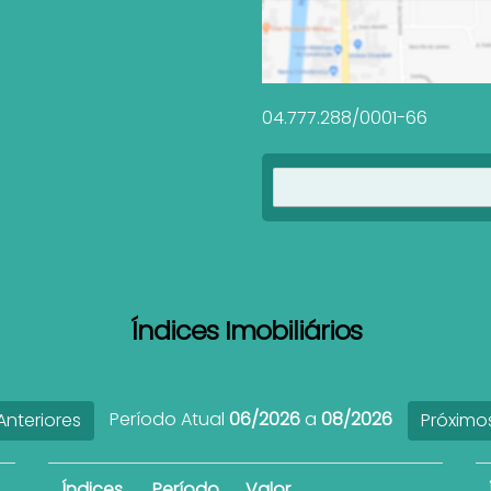
04.777.288/0001-66
Índices Imobiliários
Período Atual
06/2026
a
08/2026
nteriores
Próximo
Índices
Período
Valor