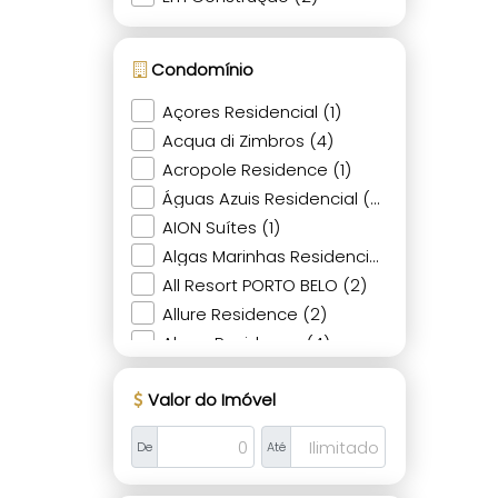
Condomínio
Açores Residencial (1)
Acqua di Zimbros (4)
Acropole Residence (1)
Águas Azuis Residencial (1)
AION Suítes (1)
Algas Marinhas Residencial (2)
All Resort PORTO BELO (2)
Allure Residence (2)
Almar Residence (4)
Alttô Essence Residence (3)
Valor do Imóvel
Alva (2)
Araguaia (1)
De
Até
Areias de Canto Grande (1)
Areias de Mariscal (1)