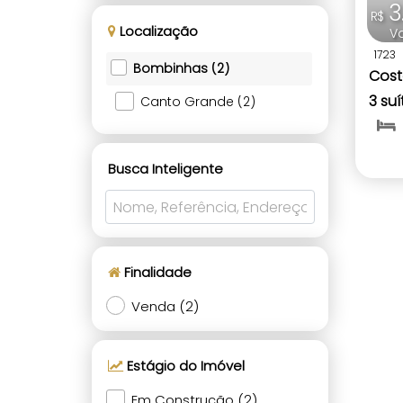
3
R$
Localização
V
1723
Bombinhas (2)
Cost
3 su
Canto Grande (2)
Mari
Busca Inteligente
Finalidade
Venda (2)
Estágio do Imóvel
Em Construção (2)