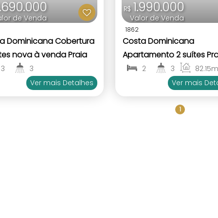
.690.000
1.990.000
R$
alor de Venda
Valor de Venda
1862
a Dominicana Cobertura
Costa Dominicana
ítes nova à venda Praia
Apartamento 2 suítes Pra
scal Bombinhas SC
Mariscal Bombinhas SC
3
3
2
3
82
.15
m
84
.93
~ 168
.63
m²
1
1
2
Ver mais Detalhes
Ver mais Det
3
1