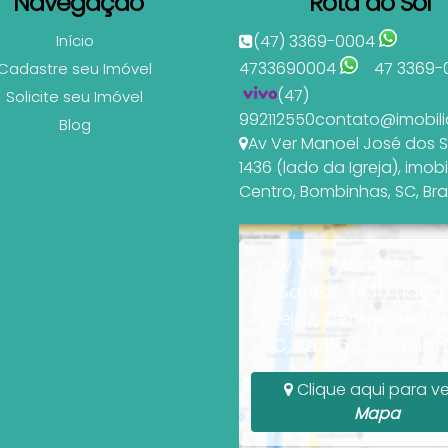
Navegação
Rota do Sol
Início
(47) 3369-0004
4733690004
47 3369-
Cadastre seu Imóvel
(47)
Solicite seu Imóvel
992112550
contato@imobili
Blog
Av Ver Manoel José dos 
1436 (lado da Igreja)
,
imobi
Centro
,
Bombinhas
,
SC
,
Bra
Av Ver Manoel José
Santos, 1436 (lado
Igreja), Centro, Bomb
SC, Santa Catarina, B
Clique aqui para ve
Mapa