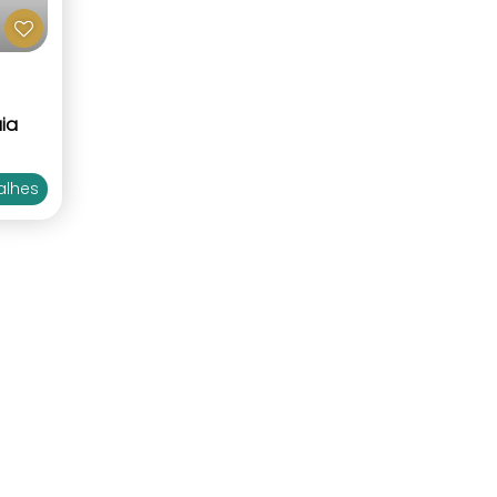
ia
²
alhes