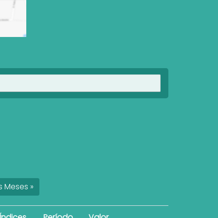
Ver imóveis
s
Meses
»
Índices
Período
Valor