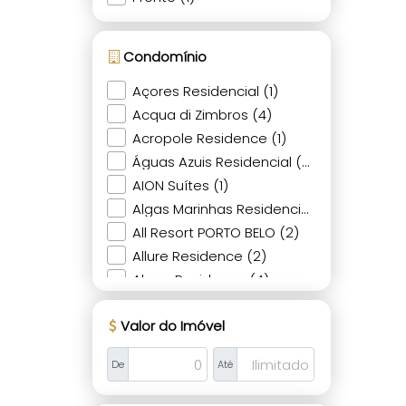
Condomínio
Açores Residencial (1)
Acqua di Zimbros (4)
Acropole Residence (1)
Águas Azuis Residencial (1)
AION Suítes (1)
Algas Marinhas Residencial (2)
All Resort PORTO BELO (2)
Allure Residence (2)
Almar Residence (4)
Alttô Essence Residence (3)
Valor do Imóvel
Alva (2)
Araguaia (1)
De
Até
Areias de Canto Grande (1)
Areias de Mariscal (1)