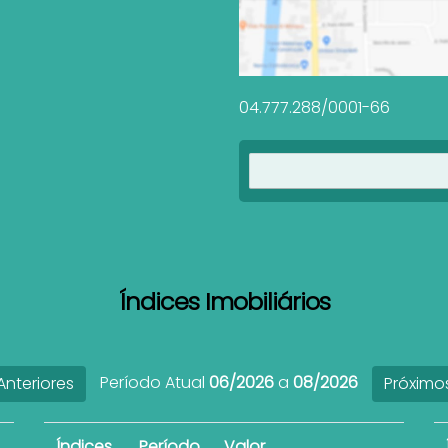
04.777.288/0001-66
Índices Imobiliários
Período Atual
06/2026
a
08/2026
nteriores
Próximo
Índices
Período
Valor