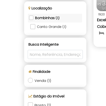
3
R$
Localização
Va
1920
Bombinhas (1)
Exce
Cobe
Canto Grande (1)
mar 
Bomb
Busca Inteligente
Finalidade
Venda (1)
Estágio do Imóvel
Pronto (1)