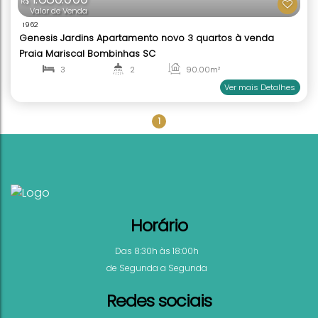
1.680.000
R$
Valor de Venda
1962
1
Genesis Jardins Apartamento novo 3 quartos à v
Praia Mariscal Bombinhas SC
3
2
90
.00
m²
1
1
Ver mai
Horário
Das 8:30h às 18:00h
de Segunda a Segunda
Redes sociais