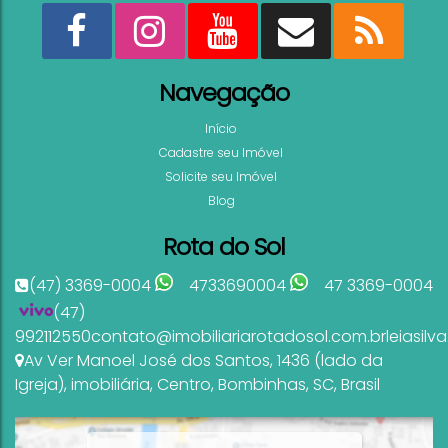
Navegação
Início
Cadastre seu Imóvel
Solicite seu Imóvel
Blog
Rota do Sol
(47) 3369-0004
4733690004
47 3369-0004
(47)
992112550
contato@imobiliariarotadosol.com.br
leiasil
Av Ver Manoel José dos Santos
,
1436 (lado da
Igreja)
,
imobiliária
,
Centro
,
Bombinhas
,
SC
,
Brasil