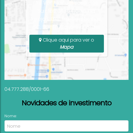
Av Ver Manoel José dos
Santos, 1436 (lado da
Igreja), Centro, Bombinhas,
SC, Santa Catarina, Brasil
Clique aqui para ver o
Mapa
04.777.288/0001-66
Novidades de investimento
Nome: