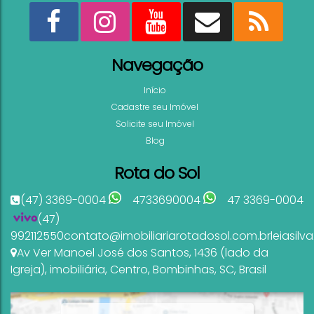
Navegação
Início
Cadastre seu Imóvel
Solicite seu Imóvel
Blog
Rota do Sol
(47) 3369-0004
4733690004
47 3369-0004
(47)
992112550
contato@imobiliariarotadosol.com.br
leiasil
Av Ver Manoel José dos Santos
,
1436 (lado da
Igreja)
,
imobiliária
,
Centro
,
Bombinhas
,
SC
,
Brasil