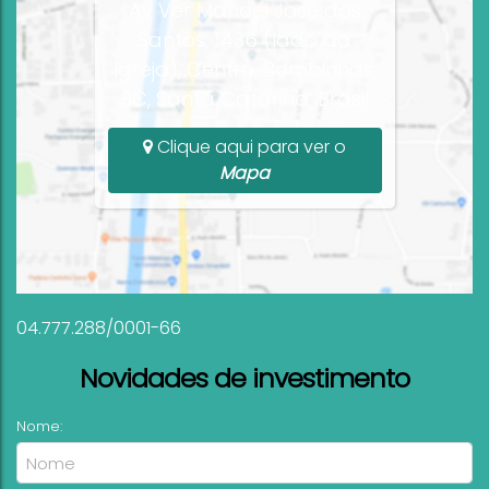
Av Ver Manoel José dos
Santos, 1436 (lado da
Igreja), Centro, Bombinhas,
SC, Santa Catarina, Brasil
Clique aqui para ver o
Mapa
04.777.288/0001-66
Novidades de investimento
Nome: