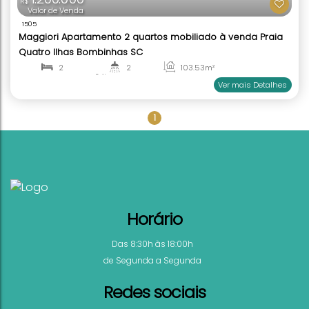
1.200.000
R$
Valor de Venda
1505
1
Maggiori Apartamento 2 quartos mobiliado à ven
Quatro Ilhas Bombinhas SC
2
2
103
.53
m²
1
115
.00
m²
Ver mai
Horário
Das 8:30h às 18:00h
de Segunda a Segunda
Redes sociais