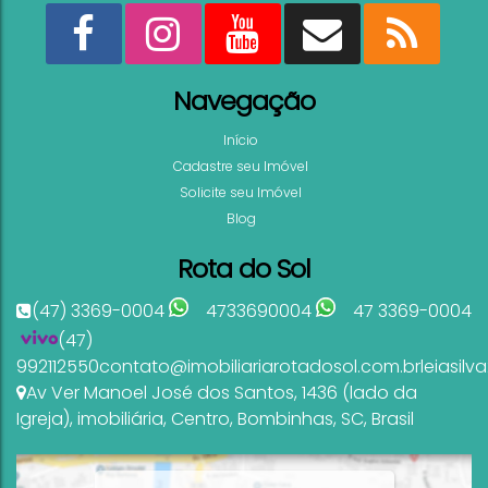
Navegação
Início
Cadastre seu Imóvel
Solicite seu Imóvel
Blog
Rota do Sol
(47) 3369-0004
4733690004
47 3369-0004
(47)
992112550
contato@imobiliariarotadosol.com.br
leiasil
Av Ver Manoel José dos Santos
,
1436 (lado da
Igreja)
,
imobiliária
,
Centro
,
Bombinhas
,
SC
,
Brasil