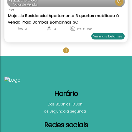
2.200.000
R$
Valor de Venda
1911
1
Majestic Residencial Apartamento 3 quartos mobi
venda Praia Bombas Bombinhas SC
3
3
129
.50
m²
1
1
Ver mai
Horário
Das 8:30h às 18:00h
de Segunda a Segunda
Redes sociais