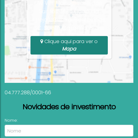
Av Ver Manoel José dos
Santos, 1436 (lado da
Igreja), Centro, Bombinhas,
SC, Santa Catarina, Brasil
Clique aqui para ver o
Mapa
04.777.288/0001-66
Novidades de investimento
Nome: