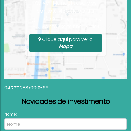
Av Ver Manoel José dos
Santos, 1436 (lado da
Igreja), Centro, Bombinhas,
SC, Santa Catarina, Brasil
Clique aqui para ver o
Mapa
04.777.288/0001-66
Novidades de investimento
Nome: