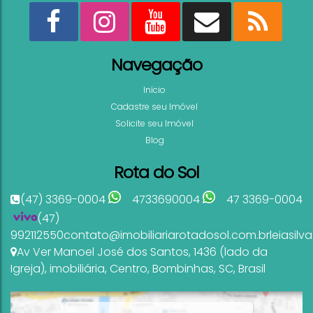
Navegação
Início
Cadastre seu Imóvel
Solicite seu Imóvel
Blog
Rota do Sol
(47) 3369-0004
4733690004
47 3369-0004
(47)
992112550
contato@imobiliariarotadosol.com.br
leiasil
Av Ver Manoel José dos Santos
,
1436 (lado da
Igreja)
,
imobiliária
,
Centro
,
Bombinhas
,
SC
,
Brasil