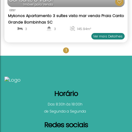
Consulte o Valor
Imóvel para Venda
1357
1
Mykonos Apartamento 3 suítes vista mar venda Pr
Grande Bombinhas SC
3 ~ 4
3 ~ 4
145
.94
m²
1 ~ 2
3 ~ 4
Ver mai
Horário
Das 8:30h às 18:00h
de Segunda a Segunda
Redes sociais