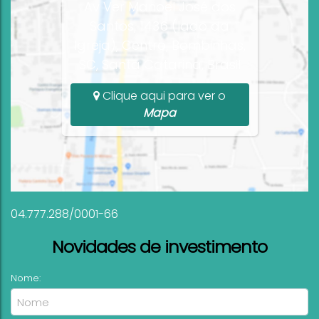
Av Ver Manoel José dos
Santos, 1436 (lado da
Igreja), Centro, Bombinhas,
SC, Santa Catarina, Brasil
Clique aqui para ver o
Mapa
04.777.288/0001-66
Novidades de investimento
Nome: