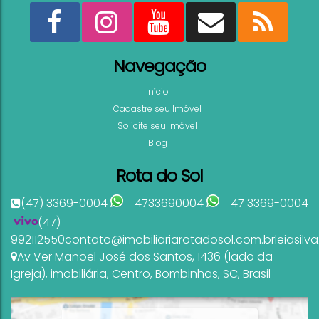
Navegação
Início
Cadastre seu Imóvel
Solicite seu Imóvel
Blog
Rota do Sol
(47) 3369-0004
4733690004
47 3369-0004
(47)
992112550
contato@imobiliariarotadosol.com.br
leiasil
Av Ver Manoel José dos Santos
,
1436 (lado da
Igreja)
,
imobiliária
,
Centro
,
Bombinhas
,
SC
,
Brasil