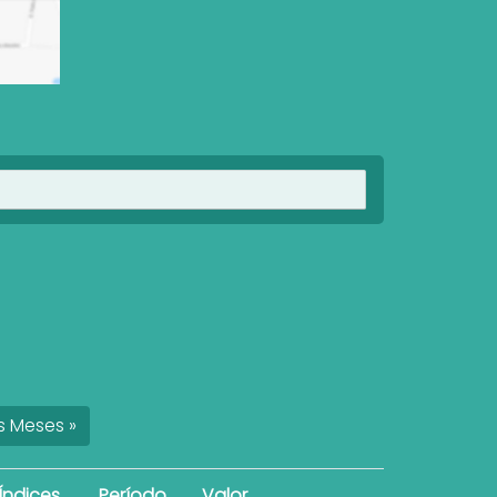
Ver imóveis
s
Meses
»
Índices
Período
Valor