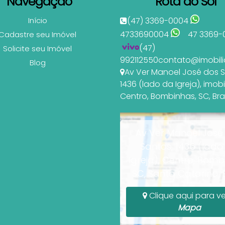
Navegação
Rota do Sol
Início
(47) 3369-0004
4733690004
47 3369-
Cadastre seu Imóvel
(47)
Solicite seu Imóvel
992112550
contato@imobili
Blog
Av Ver Manoel José dos 
1436 (lado da Igreja)
,
imobi
Centro
,
Bombinhas
,
SC
,
Bra
Av Ver Manoel José
Santos, 1436 (lado
Igreja), Centro, Bomb
SC, Santa Catarina, B
Clique aqui para ve
Mapa