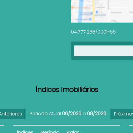
04.777.288/0001-66
Índices Imobiliários
Período Atual
06/2026
a
08/2026
nteriores
Próximo
Índices
Período
Valor