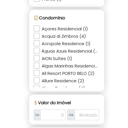
Condomínio
Açores Residencial (1)
Acqua di Zimbros (4)
Acropole Residence (1)
Águas Azuis Residencial (1)
AION Suítes (1)
Algas Marinhas Residencial (2)
All Resort PORTO BELO (2)
Allure Residence (2)
Almar Residence (4)
Alttô Essence Residence (3)
Valor do Imóvel
Alva (2)
Araguaia (1)
De
Até
Areias de Canto Grande (1)
Areias de Mariscal (1)