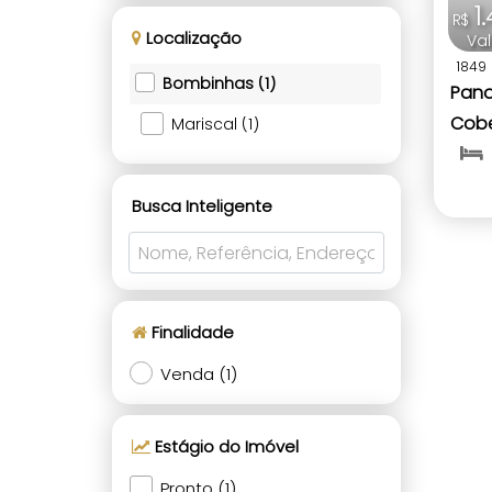
1
R$
Localização
Va
1849
Bombinhas (1)
Pano
Cobe
Mariscal (1)
mobi
Bomb
Busca Inteligente
Finalidade
Venda (1)
Estágio do Imóvel
Pronto (1)