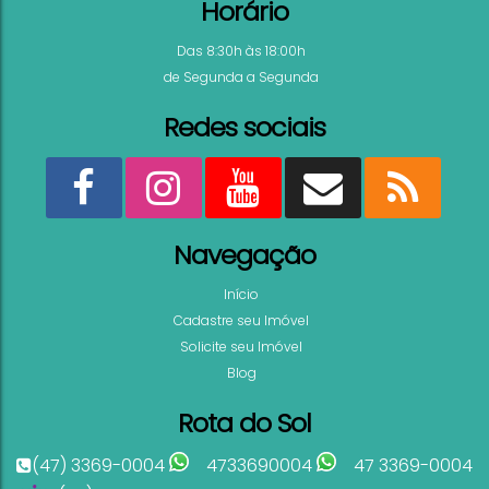
Horário
Terrazzo Club Residence Cobertura 3 quartos ár
lazer Praia Bombas Bombinhas SC
Das 8:30h às 18:00h
de Segunda a Segunda
3
2
159
.56
m²
1
1
Ver mai
Redes sociais
Navegação
Início
Cadastre seu Imóvel
Solicite seu Imóvel
Blog
Rota do Sol
(47) 3369-0004
4733690004
47 3369-0004