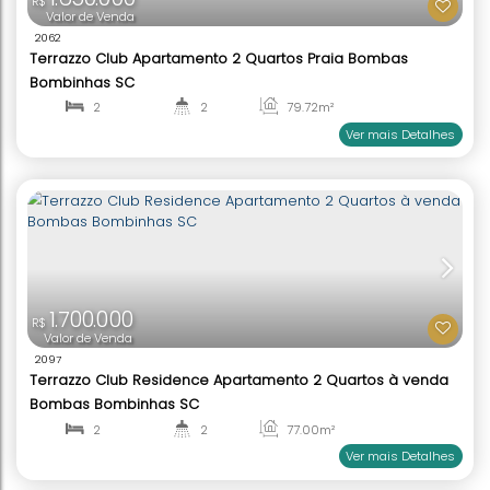
1.650.000
R$
Valor de Venda
2062
Terrazzo Club Apartamento 2 Quartos Praia Bom
Bombinhas SC
2
2
79
.72
m²
1
1
Ver mai