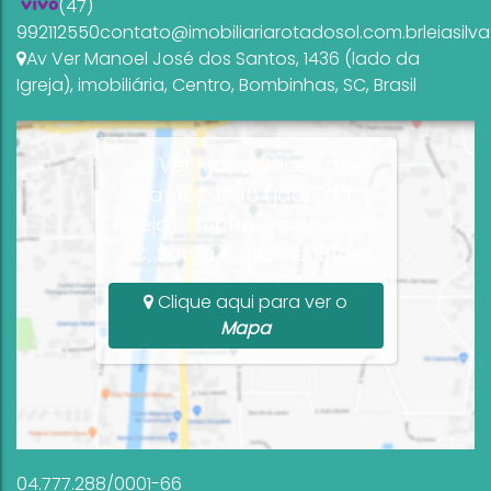
(47)
992112550
contato@imobiliariarotadosol.com.br
leiasil
Av Ver Manoel José dos Santos
,
1436 (lado da
Igreja)
,
imobiliária
,
Centro
,
Bombinhas
,
SC
,
Brasil
Av Ver Manoel José dos
Santos, 1436 (lado da
Igreja), Centro, Bombinhas,
SC, Santa Catarina, Brasil
Clique aqui para ver o
Mapa
04.777.288/0001-66