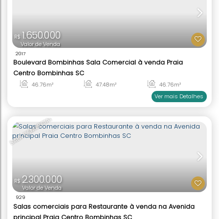
1.650.000
R$
Valor de Venda
2017
Boulevard Bombinhas Sala Comercial à venda Pr
Centro Bombinhas SC
46
.76
m²
47
.48
m²
46
.76
Ver mai
SALA COMERCIAL