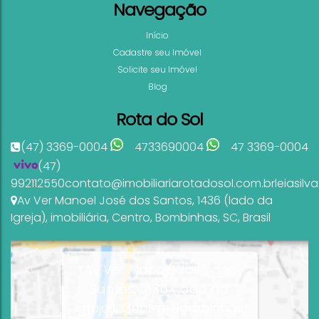
Navegação
Início
Cadastre seu Imóvel
Solicite seu Imóvel
Blog
Rota do Sol
(47) 3369-0004
4733690004
47 3369-0004
(47)
992112550
contato@imobiliariarotadosol.com.br
leiasil
Av Ver Manoel José dos Santos
,
1436 (lado da
Igreja)
,
imobiliária
,
Centro
,
Bombinhas
,
SC
,
Brasil
Av Ver Manoel José dos
Santos, 1436 (lado da
Igreja), Centro, Bombinhas,