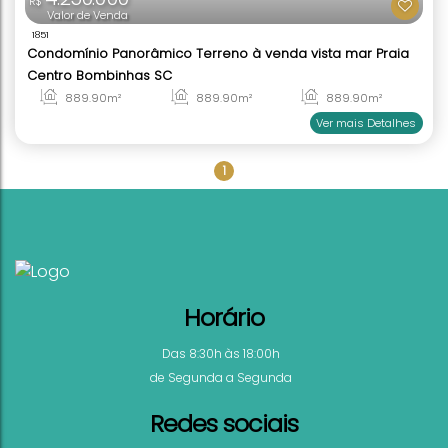
4.250.000
R$
Valor de Venda
1851
1
Condomínio Panorâmico Terreno à venda vista m
Centro Bombinhas SC
889
.90
m²
889
.90
m²
889
.
889
.90
m²
Ver mai
Horário
Das 8:30h às 18:00h
de Segunda a Segunda
Redes sociais