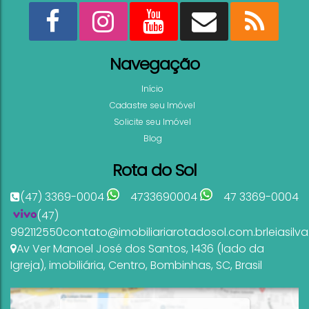
Navegação
Início
Cadastre seu Imóvel
Solicite seu Imóvel
Blog
Rota do Sol
(47) 3369-0004
4733690004
47 3369-0004
(47)
992112550
contato@imobiliariarotadosol.com.br
leiasil
Av Ver Manoel José dos Santos
,
1436 (lado da
Igreja)
,
imobiliária
,
Centro
,
Bombinhas
,
SC
,
Brasil