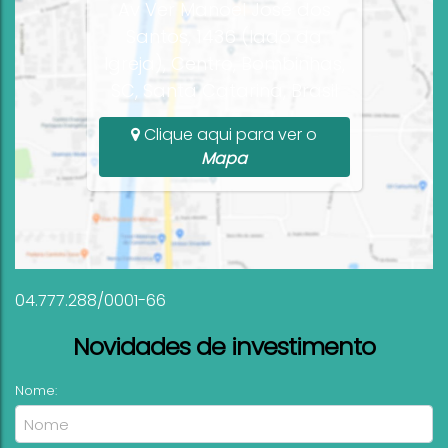
Av Ver Manoel José dos
Santos, 1436 (lado da
Igreja), Centro, Bombinhas,
SC, Santa Catarina, Brasil
Clique aqui para ver o
Mapa
04.777.288/0001-66
Novidades de investimento
Nome: