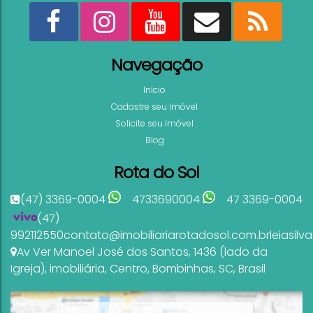
Navegação
Início
Cadastre seu Imóvel
Solicite seu Imóvel
Blog
Rota do Sol
(47) 3369-0004
4733690004
47 3369-0004
(47)
992112550
contato@imobiliariarotadosol.com.br
leiasil
Av Ver Manoel José dos Santos
,
1436 (lado da
Igreja)
,
imobiliária
,
Centro
,
Bombinhas
,
SC
,
Brasil