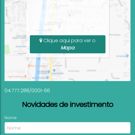
Av Ver Manoel José dos
Santos, 1436 (lado da
Igreja), Centro, Bombinhas,
SC, Santa Catarina, Brasil
Clique aqui para ver o
Mapa
04.777.288/0001-66
Novidades de investimento
Nome: