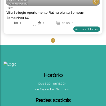
650.000
R$
Valor de Venda
1952
1
Villa Bellagio Apartamento Flat na planta Bombas
Bombinhas SC
1
1
35
.00
m²
1
47
.00
m²
Ver mai
Horário
Das 8:30h às 18:00h
de Segunda a Segunda
Redes sociais