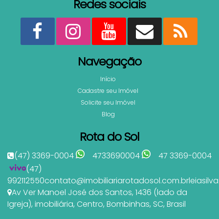
Redes sociais
Navegação
Início
Cadastre seu Imóvel
Solicite seu Imóvel
Blog
Rota do Sol
(47) 3369-0004
4733690004
47 3369-0004
(47)
992112550
contato@imobiliariarotadosol.com.br
leiasil
Av Ver Manoel José dos Santos
,
1436 (lado da
Igreja)
,
imobiliária
,
Centro
,
Bombinhas
,
SC
,
Brasil