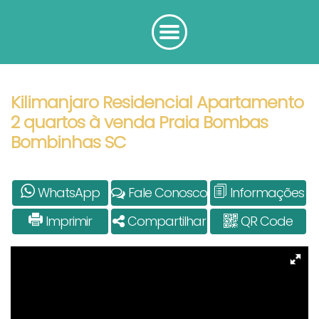
Kilimanjaro Residencial Apartamento
2 quartos à venda Praia Bombas
Bombinhas SC
WhatsApp
Fale Conosco
Informações
Imprimir
Compartilhar
QR Code