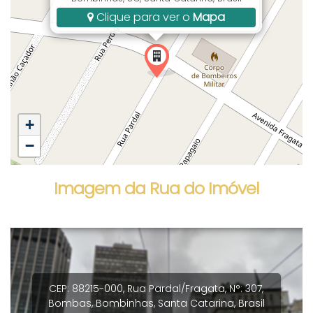
Clique para ver o
Mapa
+
−
Imagem da Rua do Imóvel
CEP: 88215-000
,
Rua Pardal/Fragata
,
N°:
307
,
Bombas
,
Bombinhas
,
Santa Catarina
,
Brasil