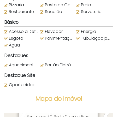
Pizzaria
Posto de Gasolina
Praia
Restaurante
Sacolão
Sorveteria
Básico
Acesso a Deficientes
Elevador
Energia
Esgoto
Pavimentação
Tubulação para água quente
Água
Destaques
Aquecimento Central
Portão Eletrônico
Destaque Site
Oportunidade Destaque
Mapa do Imóvel
Rua Pardal/Fragata, 307, Bombas,
Bombinhas, SC, Santa Catarina, Brasil