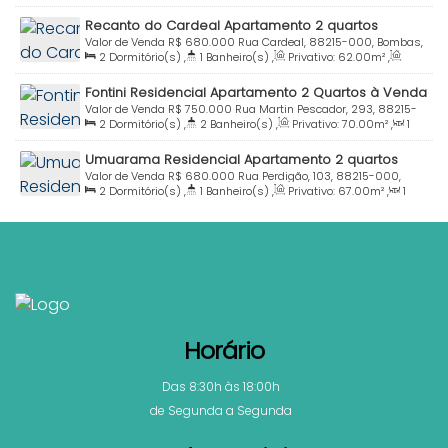
Sala(s)
,
1
Suíte(s)
,
Total:
80
.00
m²
,
1
Vaga(s)
,
Útil:
Recanto do Cardeal Apartamento 2 quartos
67
.00
m²
mobiliado Praia Bombas Bombinhas SC
Valor de Venda
R$
680.000
Rua Cardeal, 88215-000, Bombas,
2
Dormitório(s)
,
1
Banheiro(s)
,
Privativo:
62
.00
m²
,
Bombinhas, Santa Catarina, Brasil
Total:
90
.00
m²
,
1
Vaga(s)
,
Útil:
90
.00
m²
Fontini Residencial Apartamento 2 Quartos à Venda
Praia Bombas Bombinhas Sc
Valor de Venda
R$
750.000
Rua Martin Pescador, 293, 88215-
2
Dormitório(s)
,
2
Banheiro(s)
,
Privativo:
70
.00
m²
,
1
000, Bombas, Bombinhas, Santa Catarina, Brasil
Sala(s)
,
1
Suíte(s)
,
Total:
85
.00
m²
,
1
Vaga(s)
,
Útil:
Umuarama Residencial Apartamento 2 quartos
69
.95
m²
mobiliado à venda Praia Bombas
Valor de Venda
R$
680.000
Rua Perdigão, 103, 88215-000,
2
Dormitório(s)
,
1
Banheiro(s)
,
Privativo:
67
.00
m²
,
1
Bombas, Bombinhas, Santa Catarina, Brasil
Sala(s)
,
Total:
75
.00
m²
,
1
Vaga(s)
,
100m
Distância do
Mar
,
Útil:
75
.00
m²
Horário
Das 8:30h às 18:00h
de Segunda a Segunda