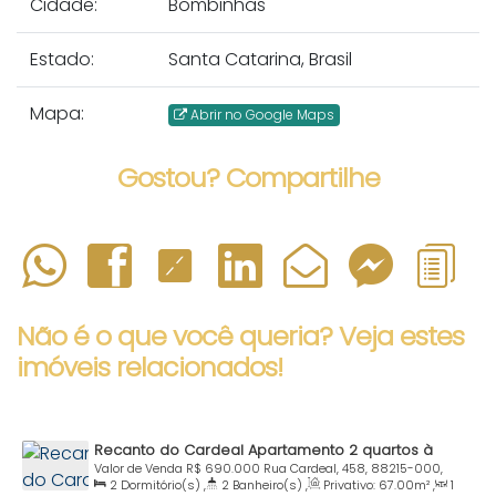
Cidade:
Bombinhas
Estado:
Santa Catarina, Brasil
Mapa:
Abrir no Google Maps
Gostou? Compartilhe
Não é o que você queria? Veja estes
imóveis relacionados!
Recanto do Cardeal Apartamento 2 quartos à
venda Praia Bombas Bombinhas SC
Valor de Venda
R$
690.000
Rua Cardeal, 458, 88215-000,
2
Dormitório(s)
,
2
Banheiro(s)
,
Privativo:
67
.00
m²
,
1
Bombas, Bombinhas, Santa Catarina, Brasil