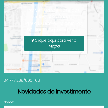
Av Ver Manoel José dos
Santos, 1436 (lado da
Igreja), Centro, Bombinhas,
SC, Santa Catarina, Brasil
Clique aqui para ver o
Mapa
04.777.288/0001-66
Novidades de investimento
Nome: