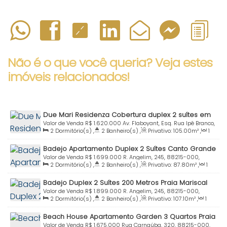
Não é o que você queria? Veja estes
imóveis relacionados!
Due Mari Residenza Cobertura duplex 2 suítes em
Canto Grande Bombinhas SC
Valor de Venda
R$
1.620.000
Av. Flaboyant, Esq. Rua Ipê Branco,
2
Dormitório(s)
,
2
Banheiro(s)
,
Privativo:
105
.00
m²
,
1
415, 88215-000, Mariscal, Bombinhas, Santa Catarina, Brasil
Sala(s)
,
2
Suíte(s)
,
Total:
120
.00
m²
,
1
Vaga(s)
,
Útil:
Badejo Apartamento Duplex 2 Suítes Canto Grande
105
.00
m²
Bombinhas SC
Valor de Venda
R$
1.699.000
R. Angelim, 245, 88215-000,
2
Dormitório(s)
,
2
Banheiro(s)
,
Privativo:
87
.80
m²
,
1
Canto Grande, Bombinhas, Santa Catarina, Brasil
Sala(s)
,
2
Suíte(s)
,
Total:
122
.10
m²
,
2
Vaga(s)
,
200m
Badejo Duplex 2 Suítes 200 Metros Praia Mariscal
Distância do Mar
,
Útil:
87
.80
m²
Bombinhas SC
Valor de Venda
R$
1.899.000
R. Angelim, 245, 88215-000,
2
Dormitório(s)
,
2
Banheiro(s)
,
Privativo:
107
.10
m²
,
1
Canto Grande, Bombinhas, Santa Catarina, Brasil
Sala(s)
,
2
Suíte(s)
,
Total:
147
.10
m²
,
2
Vaga(s)
,
200m
Beach House Apartamento Garden 3 Quartos Praia
Distância do Mar
,
Útil:
107
.10
m²
Mariscal Bombinhas Sc
Valor de Venda
R$
1.675.000
Rua Carnaúba, 320, 88215-000,