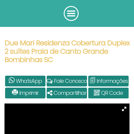
Due Mari Residenza Cobertura Duplex
2 suítes Praia de Canto Grande
Bombinhas SC
WhatsApp
Fale Conosco
Informações
Imprimir
Compartilhar
QR Code