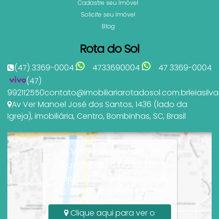
Cadastre seu Imóvel
Solicite seu Imóvel
Blog
Rota do Sol
(47) 3369-0004
4733690004
47 3369-0004
(47)
992112550
contato@imobiliariarotadosol.com.br
leiasil
Av Ver Manoel José dos Santos
,
1436 (lado da
Igreja)
,
imobiliária
,
Centro
,
Bombinhas
,
SC
,
Brasil
Av Ver Manoel José dos
Santos, 1436 (lado da
Igreja), Centro, Bombinhas,
SC, Santa Catarina, Brasil
Clique aqui para ver o