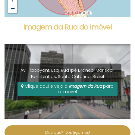
−
Imagem da Rua do Imóvel
Av. Flaboyant, Esq. Rua Ipê Branco
,
Mariscal
,
Bombinhas
,
Santa Catarina
,
Brasil
Clique aqui e veja a
Imagem da Rua
para
o Imóvel
Dúvidas? Nós ligamos!