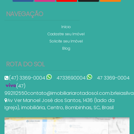
NAVEGAÇÃO
Início
Cadastre seu Imóvel
Solicite seu Imóvel
Blog
ROTA DO SOL
(47) 3369-0004
4733690004
47 3369-0004
(47)
992112550
contato@imobiliariarotadosol.com.br
leiasil
Av Ver Manoel José dos Santos
,
1436 (lado da
Igreja)
,
imobiliária
,
Centro
,
Bombinhas
,
SC
,
Brasil
Av Ver Manoel José dos