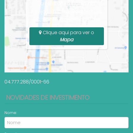
Santos, 1436 (lado da
Igreja), Centro, Bombinhas,
SC, Santa Catarina, Brasil
Clique aqui para ver o
Mapa
04.777.288/0001-66
NOVIDADES DE INVESTIMENTO
Nome: