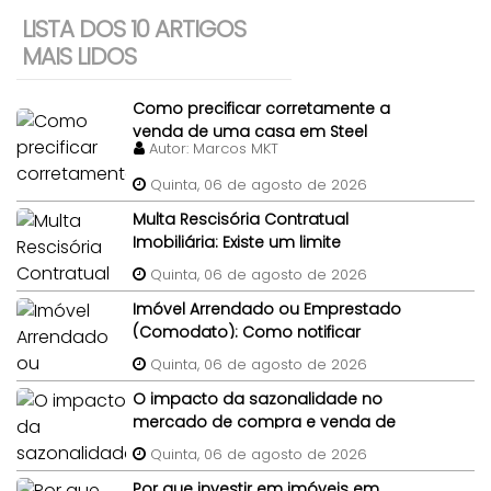
LISTA DOS 10 ARTIGOS
MAIS LIDOS
Como precificar corretamente a
venda de uma casa em Steel
Autor:
Marcos MKT
Frame?
Quinta, 06 de agosto de 2026
Multa Rescisória Contratual
Imobiliária: Existe um limite
percentual máximo para a multa
Quinta, 06 de agosto de 2026
de quebra de contrato de
Imóvel Arrendado ou Emprestado
compra e venda do imóvel?
(Comodato): Como notificar
legalmente um morador gratuito
Quinta, 06 de agosto de 2026
para desocupar antes da venda?
O impacto da sazonalidade no
mercado de compra e venda de
imóveis: um panorama completo
Quinta, 06 de agosto de 2026
Por que investir em imóveis em