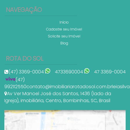
NAVEGAÇÃO
Início
Cadastre seu Imóvel
Solicite seu Imóvel
Blog
ROTA DO SOL
(47) 3369-0004
4733690004
47 3369-0004
(47)
992112550
contato@imobiliariarotadosol.com.br
leiasil
Av Ver Manoel José dos Santos
,
1436 (lado da
Igreja)
,
imobiliária
,
Centro
,
Bombinhas
,
SC
,
Brasil
Av Ver Manoel José dos
Santos, 1436 (lado da