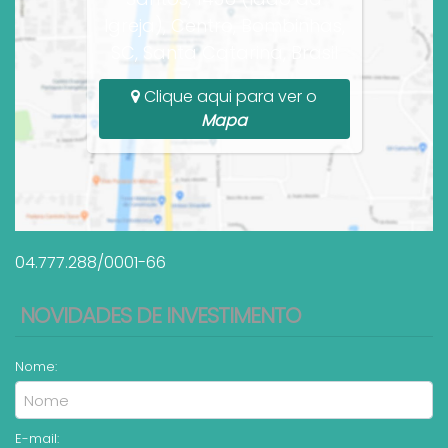
Igreja), Centro, Bombinhas,
SC, Santa Catarina, Brasil
Clique aqui para ver o
Mapa
04.777.288/0001-66
NOVIDADES DE INVESTIMENTO
Nome:
E-mail: