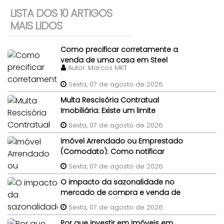
LISTA DOS 10 ARTIGOS
MAIS LIDOS
Como precificar corretamente a
venda de uma casa em Steel
Autor:
Marcos MKT
Frame?
Sexta, 07 de agosto de 2026
Multa Rescisória Contratual
Imobiliária: Existe um limite
percentual máximo para a multa
Sexta, 07 de agosto de 2026
de quebra de contrato de
Imóvel Arrendado ou Emprestado
compra e venda do imóvel?
(Comodato): Como notificar
legalmente um morador gratuito
Sexta, 07 de agosto de 2026
para desocupar antes da venda?
O impacto da sazonalidade no
mercado de compra e venda de
imóveis: um panorama completo
Sexta, 07 de agosto de 2026
Por que investir em imóveis em