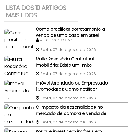
LISTA DOS 10 ARTIGOS
MAIS LIDOS
Como precificar corretamente a
venda de uma casa em Steel
Autor:
Marcos MKT
Frame?
Sexta, 07 de agosto de 2026
Multa Rescisória Contratual
Imobiliária: Existe um limite
percentual máximo para a multa
Sexta, 07 de agosto de 2026
de quebra de contrato de
Imóvel Arrendado ou Emprestado
compra e venda do imóvel?
(Comodato): Como notificar
legalmente um morador gratuito
Sexta, 07 de agosto de 2026
para desocupar antes da venda?
O impacto da sazonalidade no
mercado de compra e venda de
imóveis: um panorama completo
Sexta, 07 de agosto de 2026
Por que investir em imóveis em