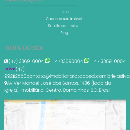
Início
Cadastre seu Imóvel
Solicite seu Imóvel
Blog
ROTA DO SOL
(47) 3369-0004
4733690004
47 3369-0004
(47)
992112550
contato@imobiliariarotadosol.com.br
leiasil
Av Ver Manoel José dos Santos
,
1436 (lado da
Igreja)
,
imobiliária
,
Centro
,
Bombinhas
,
SC
,
Brasil
Av Ver Manoel José dos
Santos, 1436 (lado da
Igreja), Centro, Bombinhas,