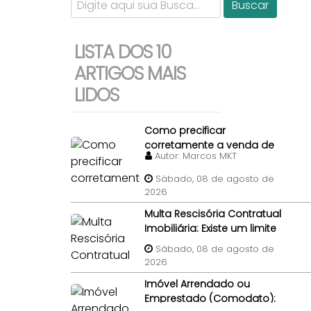
LISTA DOS 10
ARTIGOS MAIS
LIDOS
Como precificar
corretamente a venda de
Autor:
Marcos MKT
uma casa em Steel Frame?
Sábado, 08 de agosto de
2026
Multa Rescisória Contratual
Imobiliária: Existe um limite
percentual máximo para a
Sábado, 08 de agosto de
multa de quebra de contrato
2026
de compra e venda do
Imóvel Arrendado ou
imóvel?
Emprestado (Comodato):