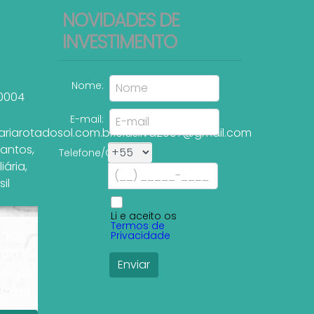
NOVIDADES DE
INVESTIMENTO
Nome:
0004
E-mail:
ariarotadosol.com.br
leiasilva2007@gmail.com
Santos
,
Telefone/Celular:
liária
,
sil
Li e aceito os
Termos de
 dos
Privacidade
 da
inhas,
rasil