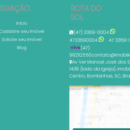
VEGAÇÃO
ROTA DO
SOL
Início
Cadastre seu Imóvel
(47) 3369-0004
Solicite seu Imóvel
4733690004
47 3369-
Blog
(47)
992112550
contato@imobili
Av Ver Manoel José dos 
1436 (lado da Igreja)
,
imobi
Centro
,
Bombinhas
,
SC
,
Bra
Av Ver Manoel José
Santos, 1436 (lado
Igreja), Centro, Bomb
SC, Santa Catarina, B