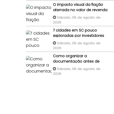
O impacto visual da fiação
aterrada no valor de revenda
de lotes em condomínios
Sábado, 08 de agosto de
2026
7 cidades em SC pouco
exploradas por investidores
imobiliários
Sábado, 08 de agosto de
2026
Como organizar a
documentação antes de
anunciar uma casa para
Sábado, 08 de agosto de
venda em Bombinhas?
2026