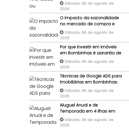
Como notificar legalmente
Sábado, 08 de agosto de
um morador gratuito para
2026
desocupar antes da venda?
O impacto da sazonalidade
no mercado de compra e
venda de imóveis: um
Sábado, 08 de agosto de
panorama completo
2026
Por que investir em imóveis
em Bombinhas é garantia de
solidez patrimonial?
Sábado, 08 de agosto de
2026
Técnicas de Google ADS para
imobiliárias em Bombinhas:
foco em imóveis de terceiros
Sábado, 08 de agosto de
2026
Aluguel Anual e de
Temporada em 4 Ilhas em
Bombinhas
Sábado, 08 de agosto de
2026