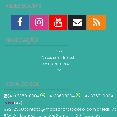
REDES SOCIAIS
NAVEGAÇÃO
Início
Cadastre seu Imóvel
Solicite seu Imóvel
Blog
ROTA DO SOL
(47) 3369-0004
4733690004
47 3369-0004
(47)
992112550
contato@imobiliariarotadosol.com.br
leiasil
Av Ver Manoel José dos Santos
,
1436 (lado da