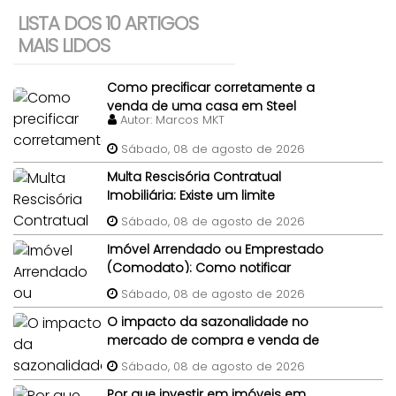
LISTA DOS 10 ARTIGOS
MAIS LIDOS
Como precificar corretamente a
venda de uma casa em Steel
Autor:
Marcos MKT
Frame?
Sábado, 08 de agosto de 2026
Multa Rescisória Contratual
Imobiliária: Existe um limite
percentual máximo para a multa
Sábado, 08 de agosto de 2026
de quebra de contrato de
Imóvel Arrendado ou Emprestado
compra e venda do imóvel?
(Comodato): Como notificar
legalmente um morador gratuito
Sábado, 08 de agosto de 2026
para desocupar antes da venda?
O impacto da sazonalidade no
mercado de compra e venda de
imóveis: um panorama completo
Sábado, 08 de agosto de 2026
Por que investir em imóveis em