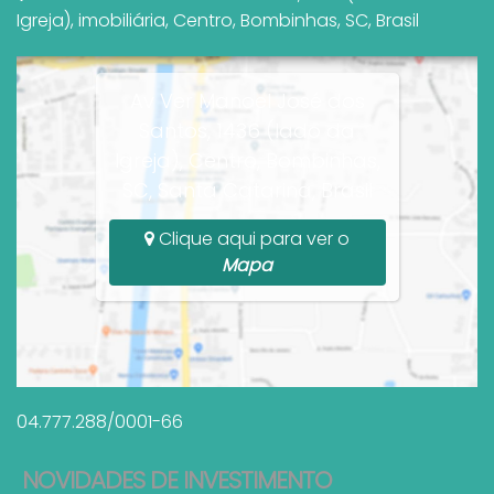
Igreja)
,
imobiliária
,
Centro
,
Bombinhas
,
SC
,
Brasil
Av Ver Manoel José dos
Santos, 1436 (lado da
Igreja), Centro, Bombinhas,
SC, Santa Catarina, Brasil
Clique aqui para ver o
Mapa
04.777.288/0001-66
NOVIDADES DE INVESTIMENTO