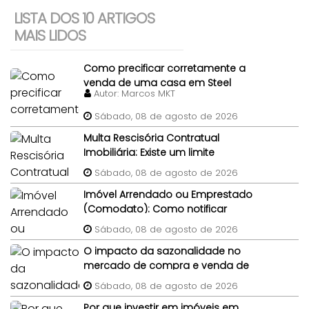
LISTA DOS 10 ARTIGOS
MAIS LIDOS
Como precificar corretamente a
venda de uma casa em Steel
Autor:
Marcos MKT
Frame?
Sábado, 08 de agosto de 2026
Multa Rescisória Contratual
Imobiliária: Existe um limite
percentual máximo para a multa
Sábado, 08 de agosto de 2026
de quebra de contrato de
Imóvel Arrendado ou Emprestado
compra e venda do imóvel?
(Comodato): Como notificar
legalmente um morador gratuito
Sábado, 08 de agosto de 2026
para desocupar antes da venda?
O impacto da sazonalidade no
mercado de compra e venda de
imóveis: um panorama completo
Sábado, 08 de agosto de 2026
Por que investir em imóveis em