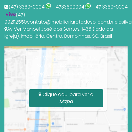
(47) 3369-0004
4733690004
47 3369-0004
(47)
992112550
contato@imobiliariarotadosol.com.br
leiasil
Av Ver Manoel José dos Santos
,
1436 (lado da
Igreja)
,
imobiliária
,
Centro
,
Bombinhas
,
SC
,
Brasil
Av Ver Manoel José dos
Santos, 1436 (lado da
Igreja), Centro, Bombinhas,
SC, Santa Catarina, Brasil
Clique aqui para ver o
Mapa