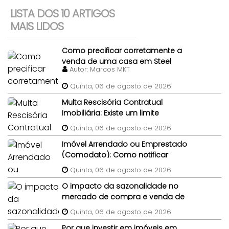
LISTA DOS 10 ARTIGOS
MAIS LIDOS
Como precificar corretamente a
venda de uma casa em Steel
Autor:
Marcos MKT
Frame?
Quinta, 06 de agosto de 2026
Multa Rescisória Contratual
Imobiliária: Existe um limite
percentual máximo para a multa
Quinta, 06 de agosto de 2026
de quebra de contrato de
Imóvel Arrendado ou Emprestado
compra e venda do imóvel?
(Comodato): Como notificar
legalmente um morador gratuito
Quinta, 06 de agosto de 2026
para desocupar antes da venda?
O impacto da sazonalidade no
mercado de compra e venda de
imóveis: um panorama completo
Quinta, 06 de agosto de 2026
Por que investir em imóveis em