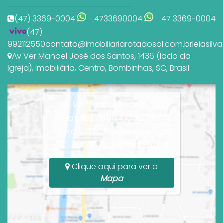
(47) 3369-0004
4733690004
47 3369-0004
(47)
992112550
contato@imobiliariarotadosol.com.br
leiasil
Av Ver Manoel José dos Santos
,
1436 (lado da
Igreja)
,
imobiliária
,
Centro
,
Bombinhas
,
SC
,
Brasil
Av Ver Manoel José dos
Santos, 1436 (lado da
Igreja), Centro, Bombinhas,
SC, Santa Catarina, Brasil
Clique aqui para ver o
Mapa