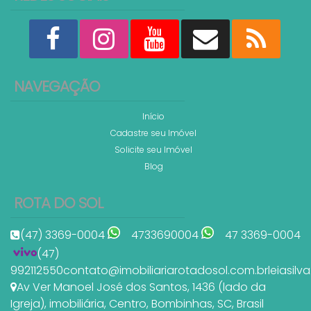
NAVEGAÇÃO
Início
Cadastre seu Imóvel
Solicite seu Imóvel
Blog
ROTA DO SOL
(47) 3369-0004
4733690004
47 3369-0004
(47)
992112550
contato@imobiliariarotadosol.com.br
leiasil
Av Ver Manoel José dos Santos
,
1436 (lado da
Igreja)
,
imobiliária
,
Centro
,
Bombinhas
,
SC
,
Brasil