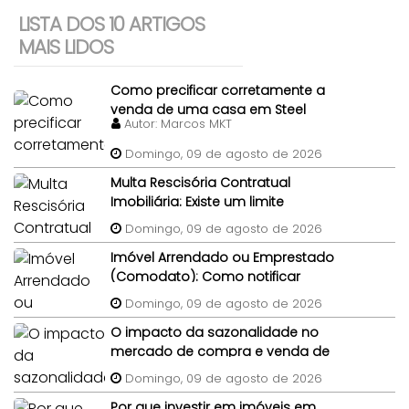
LISTA DOS 10 ARTIGOS
MAIS LIDOS
Como precificar corretamente a
venda de uma casa em Steel
Autor:
Marcos MKT
Frame?
Domingo, 09 de agosto de 2026
Multa Rescisória Contratual
Imobiliária: Existe um limite
percentual máximo para a multa
Domingo, 09 de agosto de 2026
de quebra de contrato de
Imóvel Arrendado ou Emprestado
compra e venda do imóvel?
(Comodato): Como notificar
legalmente um morador gratuito
Domingo, 09 de agosto de 2026
para desocupar antes da venda?
O impacto da sazonalidade no
mercado de compra e venda de
imóveis: um panorama completo
Domingo, 09 de agosto de 2026
Por que investir em imóveis em