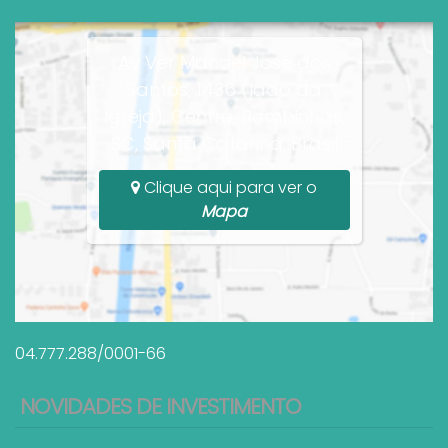
Av Ver Manoel José dos
Santos, 1436 (lado da
Igreja), Centro, Bombinhas,
SC, Santa Catarina, Brasil
Clique aqui para ver o
Mapa
04.777.288/0001-66
NOVIDADES DE INVESTIMENTO