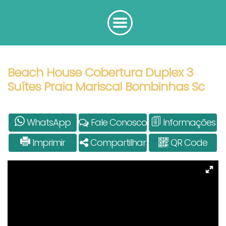
Beach House Cobertura Duplex 3
Suítes Praia Mariscal Bombinhas Sc
WhatsApp
Fale Conosco
Informações
Imprimir
Compartilhar
QR Code