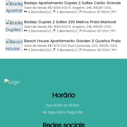
Badejo Apartamento Duplex 2 Suítes Canto Grande
Distância do Mar
,
Útil:
113
.10
m²
Bombinhas SC
Valor de Venda
R$
1.699.000
R. Angelim, 245, 88215-000,
2
Dormitório(s)
,
2
Banheiro(s)
,
Privativo:
87
.80
m²
,
1
Canto Grande, Bombinhas, Santa Catarina, Brasil
Sala(s)
,
2
Suíte(s)
,
Total:
122
.10
m²
,
2
Vaga(s)
,
200m
Badejo Duplex 2 Suítes 200 Metros Praia Mariscal
Distância do Mar
,
Útil:
87
.80
m²
Bombinhas SC
Valor de Venda
R$
1.899.000
R. Angelim, 245, 88215-000,
2
Dormitório(s)
,
2
Banheiro(s)
,
Privativo:
107
.10
m²
,
1
Canto Grande, Bombinhas, Santa Catarina, Brasil
Sala(s)
,
2
Suíte(s)
,
Total:
147
.10
m²
,
2
Vaga(s)
,
200m
Beach House Apartamento Garden 3 Quartos Praia
Distância do Mar
,
Útil:
107
.10
m²
Mariscal Bombinhas Sc
Valor de Venda
R$
1.675.000
Rua Carnaúba, 320, 88215-000,
3
Dormitório(s)
,
3
Banheiro(s)
,
Privativo:
90
.00
m²
,
1
Canto Grande, Bombinhas, Santa Catarina, Brasil
Sala(s)
,
2
Suíte(s)
,
Total:
145
.00
m²
,
1 ~ 2
Vaga(s)
,
100m
Distância do Mar
,
Útil:
90
.00
m²
Horário
Das 8:30h às 18:00h
de Segunda a Segunda
Redes sociais