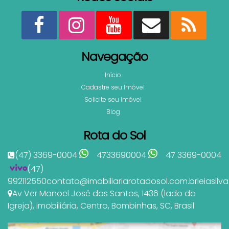
Navegação
Início
Cadastre seu Imóvel
Solicite seu Imóvel
Blog
Rota do Sol
(47) 3369-0004
4733690004
47 3369-0004
(47)
992112550
contato@imobiliariarotadosol.com.br
leiasil
Av Ver Manoel José dos Santos
,
1436 (lado da
Igreja)
,
imobiliária
,
Centro
,
Bombinhas
,
SC
,
Brasil