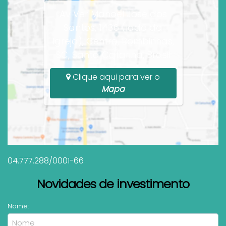
Av Ver Manoel José dos
Santos, 1436 (lado da
Igreja), Centro, Bombinhas,
SC, Santa Catarina, Brasil
Clique aqui para ver o
Mapa
04.777.288/0001-66
Novidades de investimento
Nome: