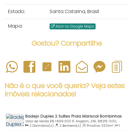
Estado:
Santa Catarina, Brasil
Mapa:
Abrir no Google Maps
Gostou? Compartilhe
Não é o que você queria? Veja estes
imóveis relacionados!
Badejo Duplex 2 Suítes Praia Mariscal Bombinhas
SC
Valor de Venda
R$
1.899.000
R. Angelim, 245, 88215-000,
2
Dormitório(s)
,
2
Banheiro(s)
,
Privativo:
113
.10
m²
,
1
Canto Grande, Bombinhas, Santa Catarina, Brasil
Sala(s)
,
2
Suíte(s)
,
Total:
155
.80
m²
,
2
Vaga(s)
,
200m