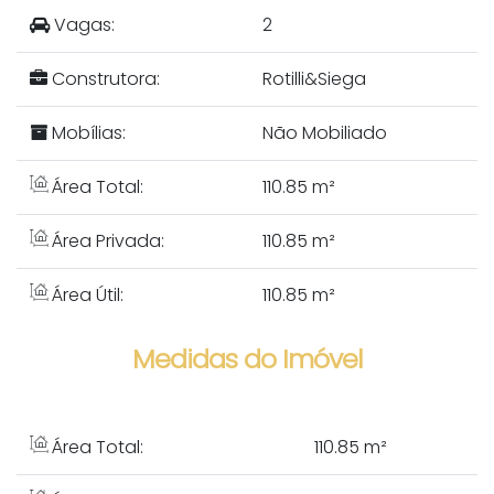
Vagas:
2
Construtora:
Rotilli&Siega
Mobílias:
Não Mobiliado
Área Total:
110.85 m²
Área Privada:
110.85 m²
Área Útil:
110.85 m²
Medidas do Imóvel
Área Total:
110
.85
m²