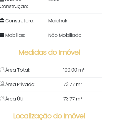
Construção:
Construtora:
Maichuk
Mobílias:
Não Mobiliado
Medidas do Imóvel
Área Total:
100
.00
m²
Área Privada:
73
.77
m²
Área Útil:
73
.77
m²
Localização do Imóvel