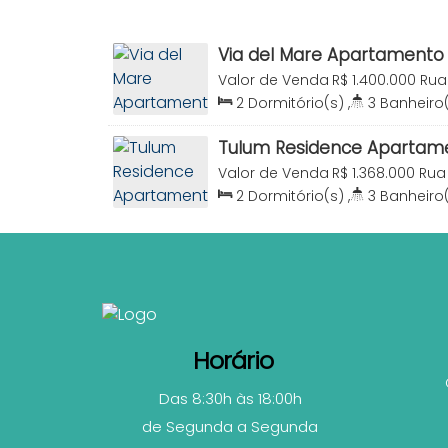
Via del Mare Apartamento 
Praia Canto Grande Bomb
Valor de Venda
R$
1.400.000
Rua 
Canto Grande, Bombinhas, Santa
2
Dormitório(s)
,
3
Banheiro
Sala(s)
,
2
Suíte(s)
,
Total:
10
74
.41
m²
Tulum Residence Apartame
Praia Mariscal Bombinhas 
Valor de Venda
R$
1.368.000
Rua 
Canto Grande, Bombinhas, Santa
2
Dormitório(s)
,
3
Banheiro
Sala(s)
,
2
Suíte(s)
,
Total:
10
80
.00
m²
Horário
Das 8:30h às 18:00h
de Segunda a Segunda