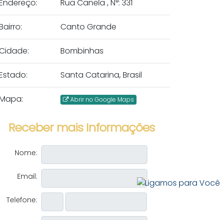
Endereço:
Rua Canela
,
N°:
331
Bairro:
Canto Grande
Cidade:
Bombinhas
Estado:
Santa Catarina, Brasil
Mapa:
Abrir no Google Maps
Receber mais Informações
Nome:
Email:
Telefone: