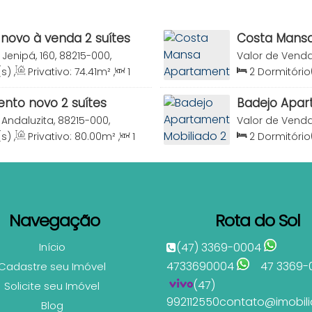
novo à venda 2 suítes
Costa Mansa
inhas SC
venda Praia
Jenipá, 160, 88215-000,
Valor de Vend
 Catarina, Brasil
Canto Grande, 
(s)
,
Privativo:
74
.41
m²
,
1
2
Dormitório
0
.00
m²
,
2
Vaga(s)
,
Útil:
Sala(s)
,
1
Suí
73
.67
m²
nto novo 2 suítes
Badejo Apart
SC
Mariscal Bo
Andaluzita, 88215-000,
Valor de Vend
 Catarina, Brasil
Canto Grande, 
(s)
,
Privativo:
80
.00
m²
,
1
2
Dormitório
0
.00
m²
,
2
Vaga(s)
,
Útil:
Sala(s)
,
2
Suí
79
.90
m²
Navegação
Rota do Sol
Início
(47) 3369-0004
4733690004
47 3369-
Cadastre seu Imóvel
(47)
Solicite seu Imóvel
992112550
contato@imobili
Blog