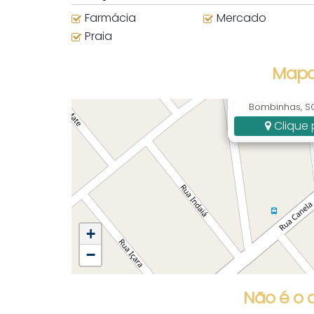
Farmácia
Mercado
Praia
Mapa
Rua Canela
Bombinhas, SC,
Clique 
+
−
Não é o 