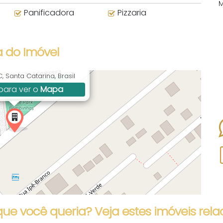
Panificadora
Pizzaria
 do Imóvel
, 331, Canto Grande,
 Santa Catarina, Brasil
para ver o
Mapa
que você queria? Veja estes imóveis rela