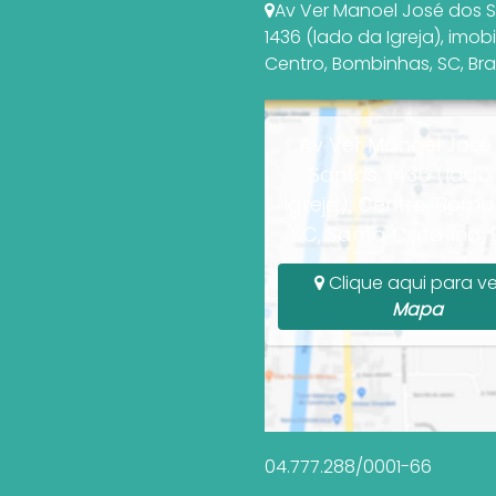
Av Ver Manoel José dos 
1436 (lado da Igreja)
,
imobi
Centro
,
Bombinhas
,
SC
,
Bra
Av Ver Manoel José
Santos, 1436 (lado
Igreja), Centro, Bomb
SC, Santa Catarina, B
Clique aqui para ve
Mapa
04.777.288/0001-66