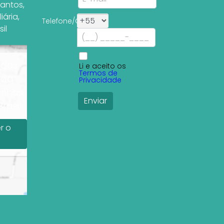
Santos
,
liária
,
Telefone/Celular:
sil
 dos
Li e aceito os
Termos de
 da
Privacidade
inhas,
rasil
r o