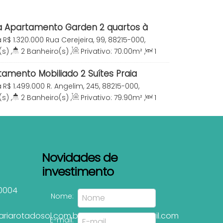
 Apartamento Garden 2 quartos à
 Mariscal Bombinhas SC
a
R$
1.320.000
Rua Cerejeira, 99, 88215-000,
Bombinhas, Santa Catarina, Brasil
(s)
,
2
Banheiro(s)
,
Privativo:
70
.00
m²
,
1
te(s)
,
Total:
80
.00
m²
,
1
Vaga(s)
,
Útil:
amento Mobiliado 2 Suítes Praia
mbinhas SC
a
R$
1.499.000
R. Angelim, 245, 88215-000,
Bombinhas, Santa Catarina, Brasil
(s)
,
2
Banheiro(s)
,
Privativo:
79
.90
m²
,
1
te(s)
,
Total:
110
.30
m²
,
2
Vaga(s)
,
Útil:
Novidades de
investimento
0004
Nome:
ariarotadosol.com.br
leiasilva2007@gmail.com
E-mail: