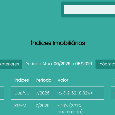
Índices Imobiliários
Período Atual
06/2026
a
08/2026
nteriores
Próximo
Índices
Período
Valor
CUB/SC
7/2026
R$ 3.121,62 (0,82%)
IGP-M
7/2026
-1,16% (2.77%
acumulado)