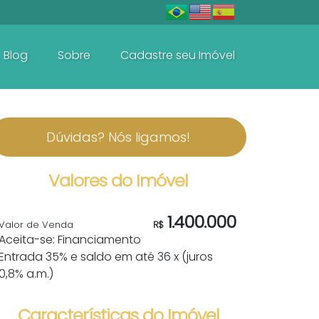
Blog
Sobre
Cadastre seu Imóvel
De R$600.000 Até R$1.500.000
Dúvidas? Nós ligamos!
Valores do Imóvel
1.400.000
Valor de Venda
R$
Aceita-se: Financiamento
Entrada 35% e saldo em até 36 x (juros
0,8% a.m.)
Características do Imóvel