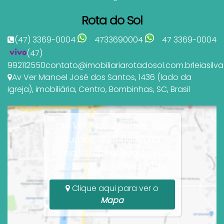
Rota do Sol
(47) 3369-0004
4733690004
47 3369-0004
(47)
992112550
contato@imobiliariarotadosol.com.br
leiasil
Av Ver Manoel José dos Santos
,
1436 (lado da
Igreja)
,
imobiliária
,
Centro
,
Bombinhas
,
SC
,
Brasil
Av Ver Manoel José dos
Santos, 1436 (lado da
Igreja), Centro, Bombinhas,
SC, Santa Catarina, Brasil
Clique aqui para ver o
Mapa