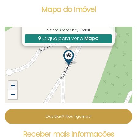
Mapa do Imóvel
Rua Tintureira, 126, Centro, Bombinhas, SC,
Santa Catarina, Brasil
Clique para ver o
Mapa
+
−
Dúvidas? Nós ligamos!
Receber mais Informações