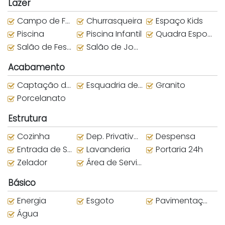
Lazer
Campo de Futebol
Churrasqueira
Espaço Kids
Piscina
Piscina Infantil
Quadra Esportiva
Salão de Festas
Salão de Jogos
Acabamento
Captação de Água da Chuva
Esquadria de alumínio
Granito
Porcelanato
Estrutura
Cozinha
Dep. Privativo Subsolo
Despensa
Entrada de Serviço
Lavanderia
Portaria 24h
Zelador
Área de Serviço
Básico
Energia
Esgoto
Pavimentação
Água