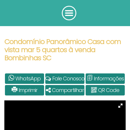
Condomínio Panorâmico Casa com
vista mar 5 quartos à venda
Bombinhas SC
WhatsApp
Fale Conosco
Informações
Imprimir
Compartilhar
QR Code