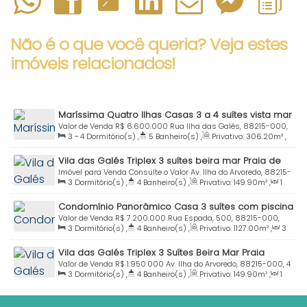
Não é o que você queria? Veja estes
imóveis relacionados!
Maríssima Quatro Ilhas Casas 3 a 4 suítes vista mar
Bombinhas SC
Valor de Venda
R$
6.600.000
Rua Ilha das Galés, 88215-000,
3 ~ 4
Dormitório(s)
,
5
Banheiro(s)
,
Privativo:
306
.20
m²
,
4 Ilhas, Bombinhas, Santa Catarina, Brasil
2
Sala(s)
,
3 ~ 4
Suíte(s)
,
Total:
306
.20
m²
,
2
Vaga(s)
,
Vila das Galés Triplex 3 suítes beira mar Praia de
Útil:
306
.20
m²
Quatro Ilhas Bombinhas SC
Imóvel para Venda
Consulte o Valor
Av. Ilha do Arvoredo, 88215-
3
Dormitório(s)
,
4
Banheiro(s)
,
Privativo:
149
.90
m²
,
1
000, 4 Ilhas, Bombinhas, Santa Catarina, Brasil
Sala(s)
,
3
Suíte(s)
,
Total:
175
.00
m²
,
2
Vaga(s)
,
50m
Condomínio Panorâmico Casa 3 suítes com piscina
Distância do Mar
,
Útil:
149
.90
m²
e vista para o mar à venda Praia Bombinhas SC
Valor de Venda
R$
7.200.000
Rua Espada, 500, 88215-000,
3
Dormitório(s)
,
4
Banheiro(s)
,
Privativo:
1127
.00
m²
,
3
Centro, Bombinhas, Santa Catarina, Brasil
Sala(s)
,
3
Suíte(s)
,
Total:
2517
.00
m²
,
Útil:
520
.00
m²
Vila das Galés Triplex 3 Suítes Beira Mar Praia
Quatro Ilhas Bombinhas SC
Valor de Venda
R$
1.950.000
Av. Ilha do Arvoredo, 88215-000, 4
3
Dormitório(s)
,
4
Banheiro(s)
,
Privativo:
149
.90
m²
,
1
Ilhas, Bombinhas, Santa Catarina, Brasil
Sala(s)
,
3
Suíte(s)
,
Total:
175
.00
m²
,
2
Vaga(s)
,
50m
Distância do Mar
,
Útil:
149
.90
m²