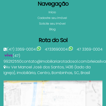
Navegação
Início
Cadastre seu Imóvel
Solicite seu Imóvel
Blog
Rota do Sol
(47) 3369-0004
4733690004
47 3369-0004
(47)
992112550
contato@imobiliariarotadosol.com.br
leiasil
Av Ver Manoel José dos Santos
,
1436 (lado da
Igreja)
,
imobiliária
,
Centro
,
Bombinhas
,
SC
,
Brasil
Av Ver Manoel José dos
Santos, 1436 (lado da
Igreja), Centro, Bombinhas,