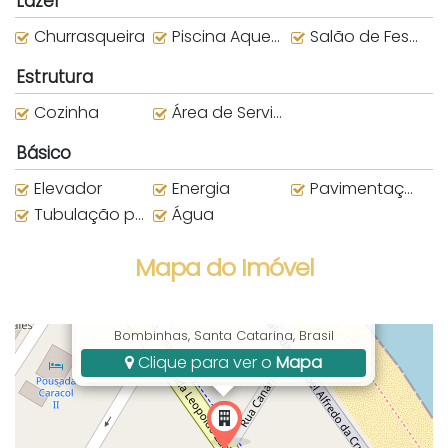
Lazer
Churrasqueira
Piscina Aquecida
Salão de Festas
Estrutura
Cozinha
Área de Serviço
Básico
Elevador
Energia
Pavimentação
Tubulação para água quente
Água
Mapa do Imóvel
Avenida Leopoldo Zarling, Bombas,
Bombinhas, Santa Catarina, Brasil
Clique para ver o
Mapa