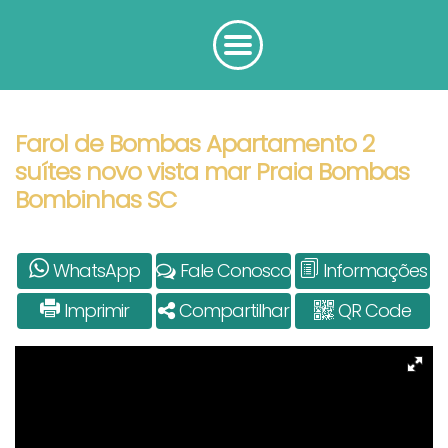
Farol de Bombas Apartamento 2
suítes novo vista mar Praia Bombas
Bombinhas SC
WhatsApp
Fale Conosco
Informações
Imprimir
Compartilhar
QR Code