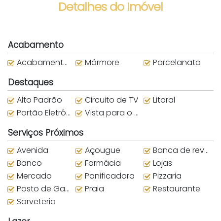
Detalhes do Imóvel
Acabamento
Acabamento em Gesso
Mármore
Porcelanato
Destaques
Alto Padrão
Circuito de TV
Litoral
Portão Eletrônico
Vista para o Mar
Serviços Próximos
Avenida
Açougue
Banca de revistas
Banco
Farmácia
Lojas
Mercado
Panificadora
Pizzaria
Posto de Gasolina
Praia
Restaurante
Sorveteria