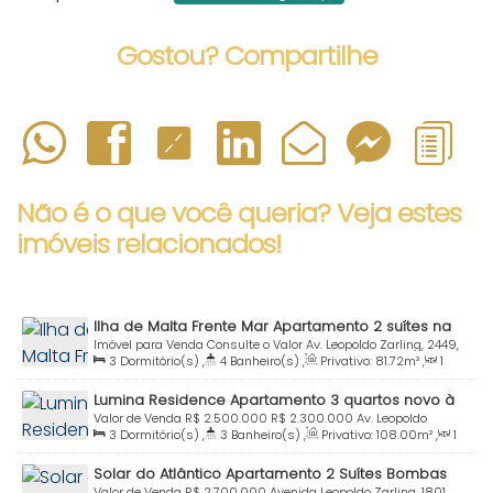
Gostou? Compartilhe
Não é o que você queria? Veja estes
imóveis relacionados!
Ilha de Malta Frente Mar Apartamento 2 suítes na
Praia de Bombas Bombinhas SC
Imóvel para Venda
Consulte o Valor
Av. Leopoldo Zarling, 2449,
3
Dormitório(s)
,
4
Banheiro(s)
,
Privativo:
81
.72
m²
,
1
88215-000, Bombas, Bombinhas, Santa Catarina, Brasil
Sala(s)
,
3
Suíte(s)
,
Total:
100
.00
m²
,
2
Vaga(s)
,
Útil:
Lumina Residence Apartamento 3 quartos novo à
81
.72
m²
venda Praia Bombas Bombinhas SC
Valor de Venda
R$
2.500.000
R$
2.300.000
Av. Leopoldo
3
Dormitório(s)
,
3
Banheiro(s)
,
Privativo:
108
.00
m²
,
1
Zarling, 1890, 88215-000, Bombas, Bombinhas, Santa Catarina,
Sala(s)
,
1
Suíte(s)
,
Total:
130
.00
m²
,
2
Vaga(s)
,
Útil:
Brasil
Solar do Atlântico Apartamento 2 Suítes Bombas
108
.00
m²
Valor de Venda
R$
2.700.000
Avenida Leopoldo Zarling, 1801,