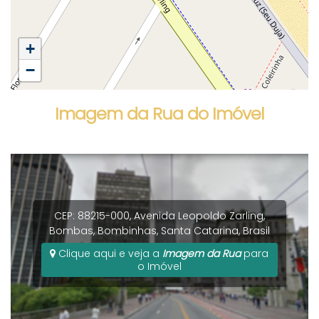
+
−
Imagem da Rua do Imóvel
CEP: 88215-000
,
Avenida Leopoldo Zarling
,
Bombas
,
Bombinhas
,
Santa Catarina
,
Brasil
Clique aqui e veja a
Imagem da Rua
para
o Imóvel