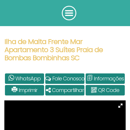
Ilha de Malta Frente Mar
Apartamento 3 Suítes Praia de
Bombas Bombinhas SC
WhatsApp
Fale Conosco
Informações
Imprimir
Compartilhar
QR Code