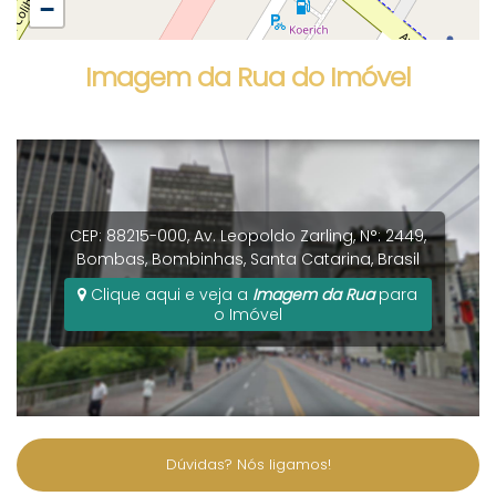
−
Imagem da Rua do Imóvel
CEP: 88215-000
,
Av. Leopoldo Zarling
,
N°:
2449
,
Bombas
,
Bombinhas
,
Santa Catarina
,
Brasil
Clique aqui e veja a
Imagem da Rua
para
o Imóvel
Dúvidas? Nós ligamos!