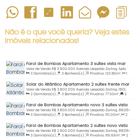
Não é o que você queria? Veja estes
imóveis relacionados!
Farol de Bombas Apartamento 3 suítes vista mar
Praia Bombas Bombinhas SC
Valor de Venda
R$
3.900.000
Avenida Leopoldo Zarling, Apto
3
Dormitório(s)
,
3
Banheiro(s)
,
Privativo:
120
.85
m²
,
1
302, 88215-000, Bombas, Bombinhas, Santa Catarina, Brasil
Sala(s)
,
3
Suíte(s)
,
Total:
140
.00
m²
,
2
Vaga(s)
,
Útil:
Solar do Atlântico Apartamento 2 suítes frente mar
140
.00
m²
à venda Praia de Bombas Bombinhas SC
Valor de Venda
R$
3.800.000
Avenida Leopoldo Zarling, 1801,
2
Dormitório(s)
,
3
Banheiro(s)
,
Privativo:
77
.50
m²
,
2
88215-000, Bombas, Bombinhas, Santa Catarina, Brasil
Suíte(s)
,
Total:
90
.00
m²
,
1
Vaga(s)
,
20m
Distância do
Farol de Bombas Apartamento novo 3 suítes vista
Mar
,
Útil:
77
.50
m²
mar Praia Bombas Bombinhas SC
Valor de Venda
R$
3.800.000
Avenida Leopoldo Zarling, 88215-
3
Dormitório(s)
,
3
Banheiro(s)
,
Privativo:
110
.00
m²
,
2
000, Bombas, Bombinhas, Santa Catarina, Brasil
Sala(s)
,
3
Suíte(s)
,
Total:
135
.00
m²
,
2
Vaga(s)
,
Útil:
Farol de Bombas Apartamento 2 suítes novo vista
110
.00
m²
mar Praia Bombas Bombinhas SC
Valor de Venda
R$
2.900.000
Avenida Leopoldo Zarling, 88215-
3
Dormitório(s)
,
3
Banheiro(s)
,
Privativo:
86
.66
m²
,
2
000, Bombas, Bombinhas, Santa Catarina, Brasil