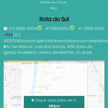
Solicite seu Imóvel
Blog
Rota do Sol
(47) 3369-0004
4733690004
47 3369-0004
(47)
992112550
contato@imobiliariarotadosol.com.br
leiasil
Av Ver Manoel José dos Santos
,
1436 (lado da
Igreja)
,
imobiliária
,
Centro
,
Bombinhas
,
SC
,
Brasil
Av Ver Manoel José dos
Santos, 1436 (lado da
Igreja), Centro, Bombinhas,
SC, Santa Catarina, Brasil
Clique aqui para ver o
Mapa