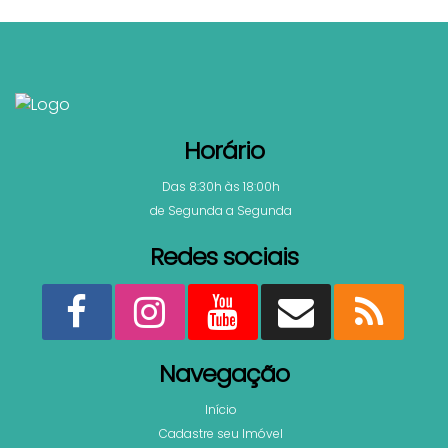
Sala(s)
,
3
Suíte(s)
,
Total:
110
.00
m²
,
2
Vaga(s)
,
Útil:
86
.66
m²
Horário
Das 8:30h às 18:00h
de Segunda a Segunda
Redes sociais
Navegação
Início
Cadastre seu Imóvel