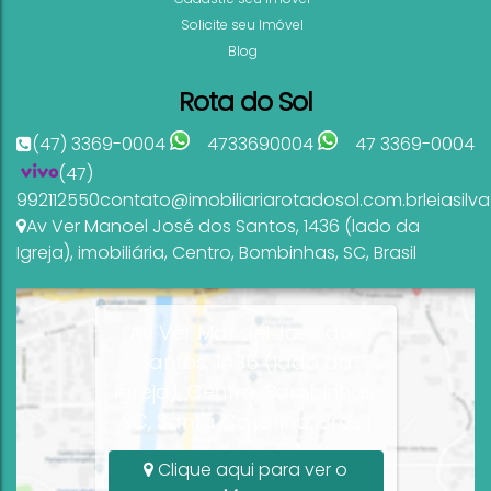
Solicite seu Imóvel
Blog
Rota do Sol
(47) 3369-0004
4733690004
47 3369-0004
(47)
992112550
contato@imobiliariarotadosol.com.br
leiasil
Av Ver Manoel José dos Santos
,
1436 (lado da
Igreja)
,
imobiliária
,
Centro
,
Bombinhas
,
SC
,
Brasil
Av Ver Manoel José dos
Santos, 1436 (lado da
Igreja), Centro, Bombinhas,
SC, Santa Catarina, Brasil
Clique aqui para ver o