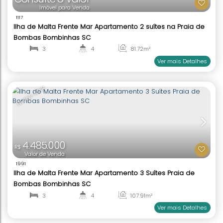
Consulte o Valor
Imóvel para Venda
1117
Ilha de Malta Frente Mar Apartamento 2 suítes na 
Bombas Bombinhas SC
3
4
81
.72
m²
1
3
Ver mai
BEIRA-MAR