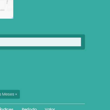
Ver imóveis
s
Meses
»
Índices
Período
Valor