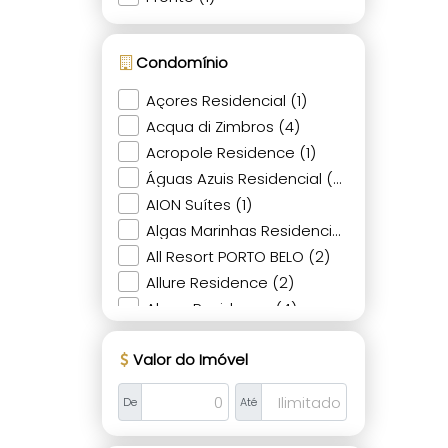
Condomínio
Açores Residencial (1)
Acqua di Zimbros (4)
Acropole Residence (1)
Águas Azuis Residencial (1)
AION Suítes (1)
Algas Marinhas Residencial (2)
All Resort PORTO BELO (2)
Allure Residence (2)
Almar Residence (4)
Alttô Essence Residence (3)
Valor do Imóvel
Alva (2)
Araguaia (1)
De
Até
Areias de Canto Grande (1)
Areias de Mariscal (1)