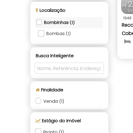
2
R$
Localização
Va
1948
Bombinhas (1)
Reca
Cobe
Bombas (1)
Prai
Busca Inteligente
Finalidade
Venda (1)
Estágio do Imóvel
Pronto (1)