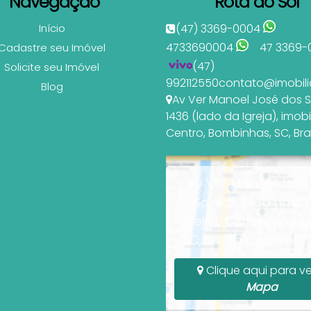
Navegação
Rota do Sol
Início
(47) 3369-0004
4733690004
47 3369-
Cadastre seu Imóvel
(47)
Solicite seu Imóvel
992112550
contato@imobili
Blog
Av Ver Manoel José dos 
1436 (lado da Igreja)
,
imobi
Centro
,
Bombinhas
,
SC
,
Bra
Av Ver Manoel José
Santos, 1436 (lado
Igreja), Centro, Bomb
SC, Santa Catarina, B
Clique aqui para ve
Mapa