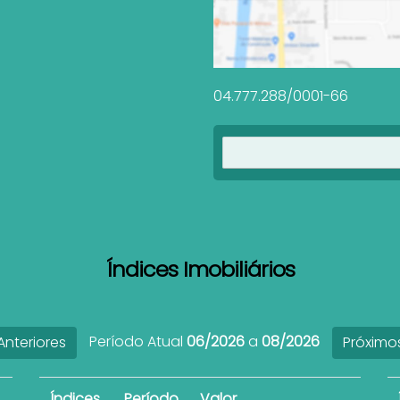
04.777.288/0001-66
Índices Imobiliários
Período Atual
06/2026
a
08/2026
nteriores
Próximo
Índices
Período
Valor