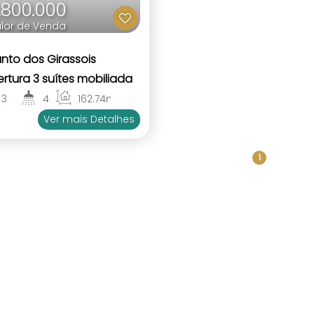
.800.000
lor de Venda
nto dos Girassois
rtura 3 suítes mobiliada
a Bombas Bombinhas SC
3
4
162
.74
m²
2
3
Ver mais Detalhes
1