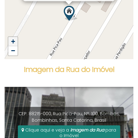
+
−
Imagem da Rua do Imóvel
CEP: 88215-000
,
Rua Pica-Pau
,
N°:
100
,
Bombas
,
Bombinhas
,
Santa Catarina
,
Brasil
Clique aqui e veja a
Imagem da Rua
para
o Imóvel