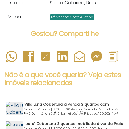
Estado:
Santa Catarina, Brasil
Mapa:
Abrir no Google Maps
Gostou? Compartilhe
Não é o que você queria? Veja estes
imóveis relacionados!
Villa Luna Cobertura à venda 3 quartos com
piscina Praia Centro Bombinhas SC
Valor de Venda
R$
2.800.000
Avenida Vereador Manoel José
3
Dormitório(s)
,
3
Banheiro(s)
,
Privativo:
160
.00
m²
,
1
dos Santos, 1241, 102C, 88215-000, Centro, Bombinhas, Santa
Sala(s)
,
2
Suíte(s)
,
Total:
250
.00
m²
,
2
Vaga(s)
,
Útil:
Catarina, Brasil
Icaraí Cobertura 3 quartos mobiliada à venda Praia
160
.00
m²
Bombas Bombinhas SC
Valor de Venda
R$
2.200.000
435, 88215-000, Bombas,