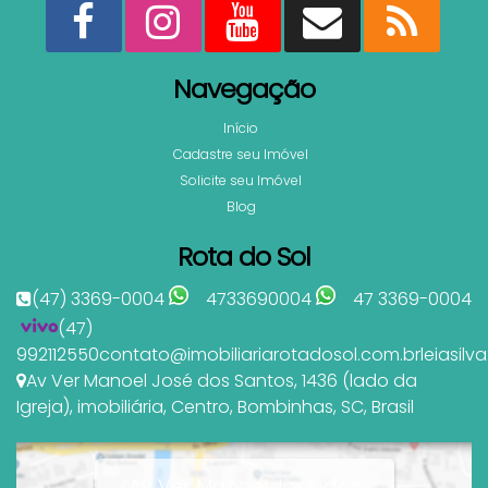
Navegação
Início
Cadastre seu Imóvel
Solicite seu Imóvel
Blog
Rota do Sol
(47) 3369-0004
4733690004
47 3369-0004
(47)
992112550
contato@imobiliariarotadosol.com.br
leiasil
Av Ver Manoel José dos Santos
,
1436 (lado da
Igreja)
,
imobiliária
,
Centro
,
Bombinhas
,
SC
,
Brasil
Av Ver Manoel José dos