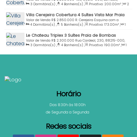
3
Dormitório(s)
,
4
Banheiro(s)
,
Privativo:
200
.00
m²
,
2
Bombinhas, Santa Catarina, Brasil
Sala(s)
,
2
Suíte(s)
,
Total:
220
.00
m²
,
2
Vaga(s)
,
Útil:
Villa Cerejeira Cobertura 4 Suítes Vista Mar Praia
200
.00
m²
Canto Grande Bombinhas SC
Valor de Venda
R$
2.850.000
R. Cerejeira Esquina com a
4
Dormitório(s)
,
5
Banheiro(s)
,
Privativo:
173
.00
m²
,
1
Cutieira, 133, 88215-000, Canto Grande, Bombinhas, Santa
Sala(s)
,
4
Suíte(s)
,
Total:
193
.00
m²
,
2
Vaga(s)
,
300m
Catarina, Brasil
Le Chateau Triplex 3 Suítes Praia de Bombas
Distância do Mar
,
Útil:
173
.00
m²
Bombinhas Sc
Valor de Venda
R$
2.300.000
Rua Cardeal, 230, 88215-000,
3
Dormitório(s)
,
4
Banheiro(s)
,
Privativo:
190
.00
m²
,
1
Bombas, Bombinhas, Santa Catarina, Brasil
Sala(s)
,
3
Suíte(s)
,
Total:
210
.00
m²
,
2
Vaga(s)
,
Útil:
190
.00
m²
Horário
Das 8:30h às 18:00h
de Segunda a Segunda
Redes sociais