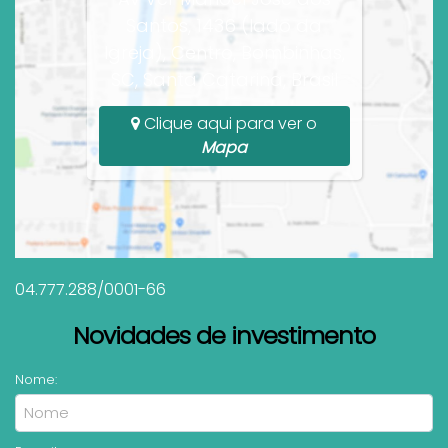
Santos, 1436 (lado da
Igreja), Centro, Bombinhas,
SC, Santa Catarina, Brasil
Clique aqui para ver o
Mapa
04.777.288/0001-66
Novidades de investimento
Nome: