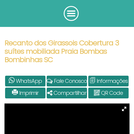
Recanto dos Girassois Cobertura 3
suítes mobiliada Praia Bombas
Bombinhas SC
WhatsApp
Fale Conosco
Informações
Imprimir
Compartilhar
QR Code