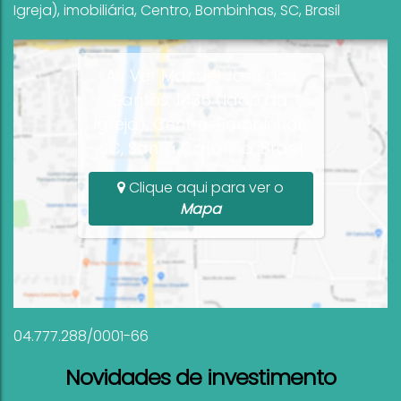
Igreja)
,
imobiliária
,
Centro
,
Bombinhas
,
SC
,
Brasil
Av Ver Manoel José dos
Santos, 1436 (lado da
Igreja), Centro, Bombinhas,
SC, Santa Catarina, Brasil
Clique aqui para ver o
Mapa
04.777.288/0001-66
Novidades de investimento