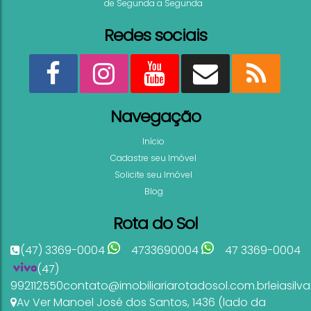
de Segunda a Segunda
Redes sociais
Navegação
Início
Cadastre seu Imóvel
Solicite seu Imóvel
Blog
Rota do Sol
(47) 3369-0004
4733690004
47 3369-0004
(47)
992112550
contato@imobiliariarotadosol.com.br
leiasil
Av Ver Manoel José dos Santos
,
1436 (lado da