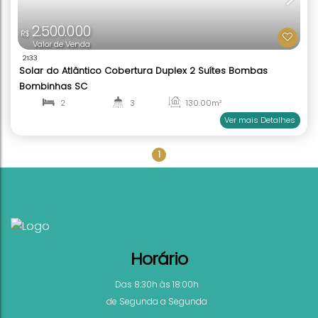
2.500.000
R$
Valor de Venda
2133
1
Solar do Atlântico Cobertura Duplex 2 Suítes Bom
Bombinhas SC
2
3
130
.00
m²
1
2
Ver mai
Horário
Das 8:30h às 18:00h
de Segunda a Segunda