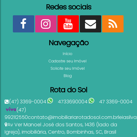
Redes sociais
Navegação
Início
Cadastre seu Imóvel
Solicite seu Imóvel
Blog
Rota do Sol
(47) 3369-0004
4733690004
47 3369-0004
(47)
992112550
contato@imobiliariarotadosol.com.br
leiasil
Av Ver Manoel José dos Santos
,
1436 (lado da
Igreja)
,
imobiliária
,
Centro
,
Bombinhas
,
SC
,
Brasil