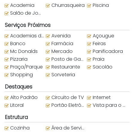
Academia
Churrasqueira
Piscina
Salão de Jogos
Serviços Próximos
Academias de ginástica
Avenida
Açougue
Banco
Farmácia
Feiras
Mc Donalds
Mercado
Panificadora
Pizzaria
Posto de Gasolina
Praia
Praça/Parque
Restaurante
Sacolão
Shopping
Sorveteria
Destaques
Alto Padrão
Circuito de TV
Internet
Litoral
Portão Eletrônico
Vista para o Mar
Estrutura
Cozinha
Área de Serviço