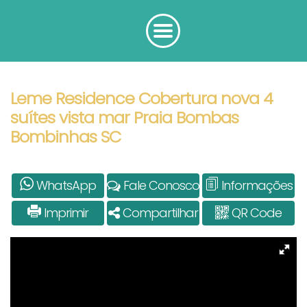
Leme Residence Cobertura nova 4
suítes vista mar Praia Bombas
Bombinhas SC
WhatsApp
Fale Conosco
Informações
Imprimir
Compartilhar
QR Code