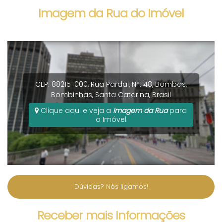
Imagem da Rua do Imóvel
CEP: 88215-000
,
Rua Pardal
,
N°:
48
,
Bombas
,
Bombinhas
,
Santa Catarina
,
Brasil
Clique aqui e veja a
Imagem da Rua
para
o Imóvel
Dúvidas? Nós ligamos!
Receber mais Informações