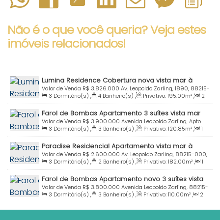
Não é o que você queria? Veja estes
imóveis relacionados!
Lumina Residence Cobertura nova vista mar à
venda 3 Suítes Praia Bombas Bombinhas SC
Valor de Venda
R$
3.826.000
Av. Leopoldo Zarling, 1890, 88215-
3
Dormitório(s)
,
4
Banheiro(s)
,
Privativo:
195
.00
m²
,
2
000, Bombas, Bombinhas, Santa Catarina, Brasil
Sala(s)
,
3
Suíte(s)
,
Total:
115
.00
m²
,
2
Vaga(s)
,
Útil:
Farol de Bombas Apartamento 3 suítes vista mar
195
.00
m²
Praia Bombas Bombinhas SC
Valor de Venda
R$
3.900.000
Avenida Leopoldo Zarling, Apto
3
Dormitório(s)
,
3
Banheiro(s)
,
Privativo:
120
.85
m²
,
1
302, 88215-000, Bombas, Bombinhas, Santa Catarina, Brasil
Sala(s)
,
3
Suíte(s)
,
Total:
140
.00
m²
,
2
Vaga(s)
,
Útil:
Paradise Residencial Apartamento vista mar à
140
.00
m²
venda Praia Bombas Bombinhas SC
Valor de Venda
R$
2.600.000
Av. Leopoldo Zarling, 88215-000,
3
Dormitório(s)
,
2
Banheiro(s)
,
Privativo:
182
.00
m²
,
1
Bombas, Bombinhas, Santa Catarina, Brasil
Sala(s)
,
1
Suíte(s)
,
Total:
220
.00
m²
,
4 ~ 5
Vaga(s)
,
Farol de Bombas Apartamento novo 3 suítes vista
100m
Distância do Mar
,
Útil:
182
.00
m²
mar Praia Bombas Bombinhas SC
Valor de Venda
R$
3.800.000
Avenida Leopoldo Zarling, 88215-
3
Dormitório(s)
,
3
Banheiro(s)
,
Privativo:
110
.00
m²
,
2
000, Bombas, Bombinhas, Santa Catarina, Brasil
Sala(s)
,
3
Suíte(s)
,
Total:
135
.00
m²
,
2
Vaga(s)
,
Útil:
110
.00
m²