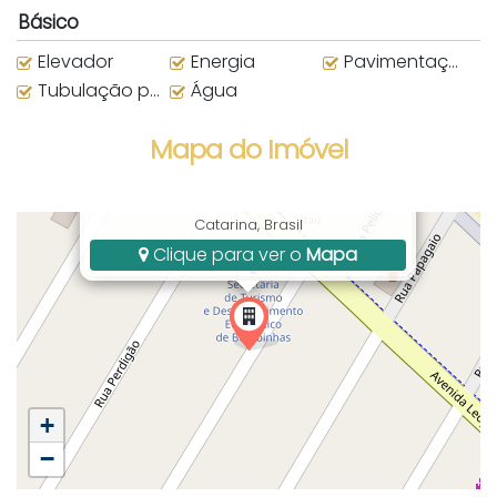
Básico
Elevador
Energia
Pavimentação
Tubulação para água quente
Água
Mapa do Imóvel
Rua Pardal, Bombas, Bombinhas, SC, Santa
Catarina, Brasil
Clique para ver o
Mapa
+
−