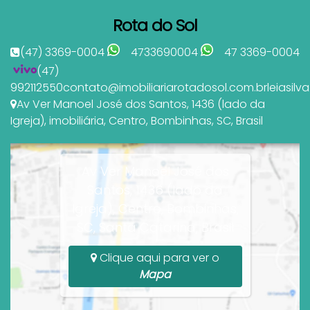
Rota do Sol
(47) 3369-0004
4733690004
47 3369-0004
(47)
992112550
contato@imobiliariarotadosol.com.br
leiasil
Av Ver Manoel José dos Santos
,
1436 (lado da
Igreja)
,
imobiliária
,
Centro
,
Bombinhas
,
SC
,
Brasil
Av Ver Manoel José dos
Santos, 1436 (lado da
Igreja), Centro, Bombinhas,
SC, Santa Catarina, Brasil
Clique aqui para ver o
Mapa