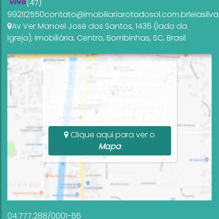
(47)
992112550
contato@imobiliariarotadosol.com.br
leiasil
Av Ver Manoel José dos Santos
,
1436 (lado da
Igreja)
,
imobiliária
,
Centro
,
Bombinhas
,
SC
,
Brasil
Av Ver Manoel José dos
Santos, 1436 (lado da
Igreja), Centro, Bombinhas,
SC, Santa Catarina, Brasil
Clique aqui para ver o
Mapa
04.777.288/0001-66