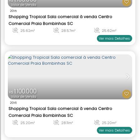
1.100.000
R$
Valor de Venda
2015
Shopping Tropical Sala comercial à venda Centr
Comercial Praia Bombinhas SC
25
.62
m²
28
.57
m²
25
.62
Ver mai