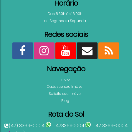
Horário
Shopping Tropical Sala à venda Centro Comercial
Bombinhas SC
Das 8:30h às 18:00h
de Segunda a Segunda
32
.67
m²
36
.44
m²
32
.67
Ver mai
Redes sociais
Navegação
Início
Cadastre seu Imóvel
Solicite seu Imóvel
Blog
Rota do Sol
(47) 3369-0004
4733690004
47 3369-0004