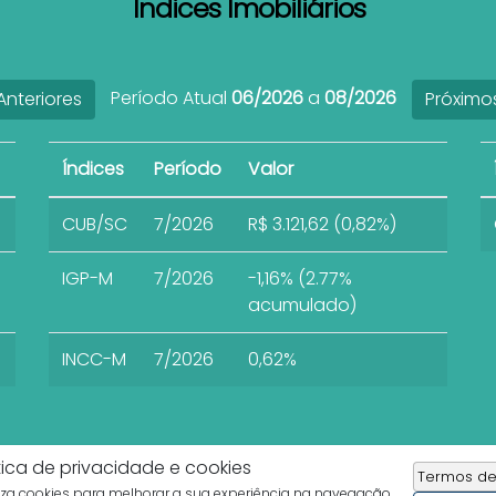
Índices Imobiliários
Período Atual
06/2026
a
08/2026
nteriores
Próximo
Índices
Período
Valor
CUB/SC
7/2026
R$ 3.121,62 (0,82%)
IGP-M
7/2026
-1,16% (2.77%
acumulado)
INCC-M
7/2026
0,62%
tica de privacidade e cookies
Termos de
liza cookies para melhorar a sua experiência na navegação.