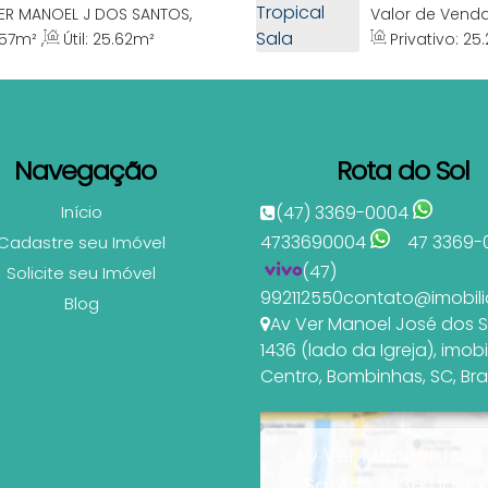
s SC
Comercial P
ER MANOEL J DOS SANTOS,
Valor de Vend
as, Santa Catarina, Brasil
1364, 88215-000
.57
m²
,
Útil:
25
.62
m²
Privativo:
25
Navegação
Rota do Sol
Início
(47) 3369-0004
4733690004
47 3369-
Cadastre seu Imóvel
(47)
Solicite seu Imóvel
992112550
contato@imobili
Blog
Av Ver Manoel José dos 
1436 (lado da Igreja)
,
imobi
Centro
,
Bombinhas
,
SC
,
Bra
Av Ver Manoel José
Santos, 1436 (lado