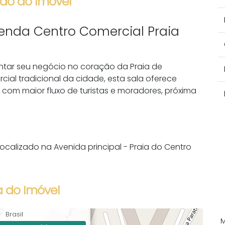
ão do Imóvel
venda Centro Comercial Praia
ontar seu negócio no coração da Praia de
ial tradicional da cidade, esta sala oferece
s com maior fluxo de turistas e moradores, próxima
localizado na Avenida principal - Praia do Centro
 do Imóvel
 José dos Santos, 1364,
has, SC, Santa Catarina,
Brasil