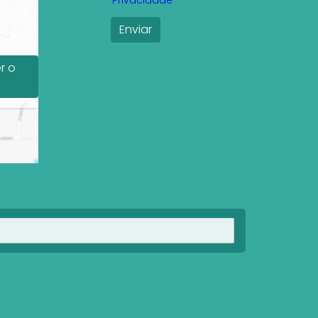
Privacidade
inhas,
rasil
r o
Ver imóveis