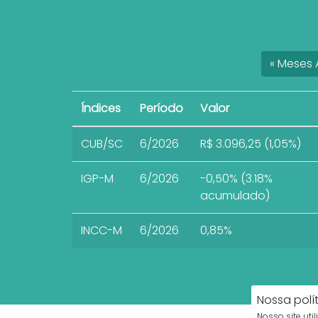
«
Meses
A
Índices
Período
Valor
CUB/SC
6/2026
R$ 3.096,25 (1,05%)
IGP-M
6/2026
-0,50% (3.18%
acumulado)
INCC-M
6/2026
0,85%
Nossa polí
Nosso site uti