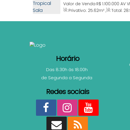
Comercial Praia Bombinha
Valor de Venda
R$
1.100.000
AV V
1364, 88215-000, Centro, Bombinh
Privativo:
25
.62
m²
,
Total:
28
Horário
Das 8:30h às 18:00h
de Segunda a Segunda
Redes sociais