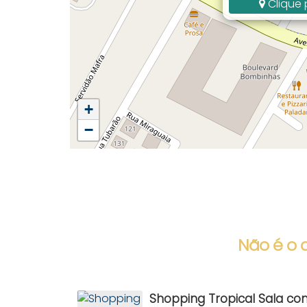
Clique 
+
−
Não é o 
Shopping Tropical Sala co