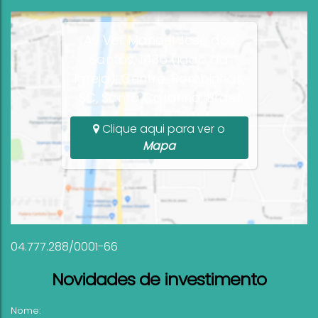
Av Ver Manoel José dos
Santos, 1436 (lado da
Igreja), Centro, Bombinhas,
SC, Santa Catarina, Brasil
Clique aqui para ver o
Mapa
04.777.288/0001-66
Novidades de investimento
Nome: