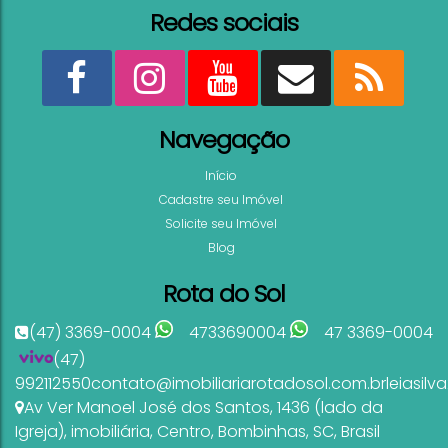
Redes sociais
Navegação
Início
Cadastre seu Imóvel
Solicite seu Imóvel
Blog
Rota do Sol
(47) 3369-0004
4733690004
47 3369-0004
(47)
992112550
contato@imobiliariarotadosol.com.br
leiasil
Av Ver Manoel José dos Santos
,
1436 (lado da
Igreja)
,
imobiliária
,
Centro
,
Bombinhas
,
SC
,
Brasil