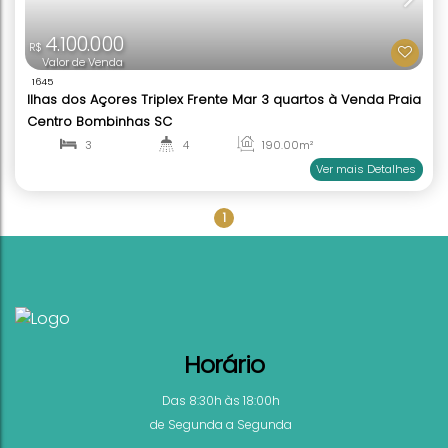
FRENTE MAR
4.100.000
R$
Valor de Venda
1645
1
Ilhas dos Açores Triplex Frente Mar 3 quartos à V
Centro Bombinhas SC
3
4
190
.00
m²
2
1
Ver mai
Horário
Das 8:30h às 18:00h
de Segunda a Segunda