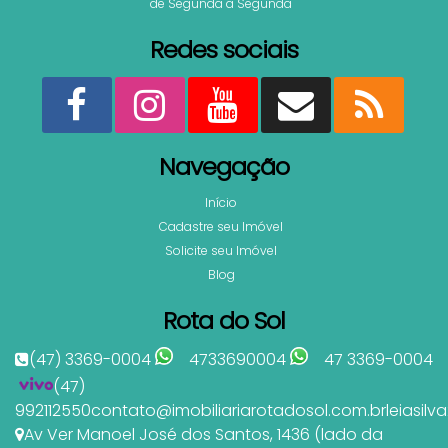
de Segunda a Segunda
Redes sociais
Navegação
Início
Cadastre seu Imóvel
Solicite seu Imóvel
Blog
Rota do Sol
(47) 3369-0004
4733690004
47 3369-0004
(47)
992112550
contato@imobiliariarotadosol.com.br
leiasil
Av Ver Manoel José dos Santos
,
1436 (lado da