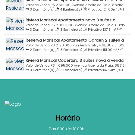
Praia Mariscal Bombinhas SC
Valor de Venda
R$
2.611.000
Avenida Aroeira da Praia, 88215-
3
Dormitório(s)
,
4
Banheiro(s)
,
Privativo:
124
.00
m²
,
1
000, Mariscal, Bombinhas, Santa Catarina, Brasil
Sala(s)
,
3
Suíte(s)
,
Total:
150
.00
m²
,
2
Vaga(s)
,
Útil:
Riviera Mariscal Apartamento novo 3 suítes à
124
.00
m²
venda Praia Mariscal Bombinhas SC
Valor de Venda
R$
2.960.000
Avenida Aroeira da Praia, 88215-
3
Dormitório(s)
,
3
Banheiro(s)
,
Privativo:
137
.51
m²
,
1
000, Mariscal, Bombinhas, Santa Catarina, Brasil
Sala(s)
,
3
Suíte(s)
,
Total:
160
.00
m²
,
2
Vaga(s)
,
Útil:
Reserva Mariscal Apartamento Garden 2 suítes à
137
.51
m²
venda Praia Mariscal
Valor de Venda
R$
2.120.000
Rua Andaluzita, 439, 88215-000,
2
Dormitório(s)
,
3
Banheiro(s)
,
Privativo:
151
.00
m²
,
1
Mariscal, Bombinhas, Santa Catarina, Brasil
Sala(s)
,
2
Suíte(s)
,
Total:
176
.00
m²
,
2
Vaga(s)
,
250m
Riviera Mariscal Cobertura 3 suítes nova à venda
Distância do Mar
,
Útil:
176
.00
m²
Praia Mariscal Bombinhas SC
Valor de Venda
R$
4.095.000
Avenida Aroeira da Praia, 88215-
3
Dormitório(s)
,
3
Banheiro(s)
,
Privativo:
147
.24
m²
,
1
000, Mariscal, Bombinhas, Santa Catarina, Brasil
Sala(s)
,
3
Suíte(s)
,
Total:
160
.00
m²
,
2
Vaga(s)
,
Útil:
147
.24
m²
Horário
Das 8:30h às 18:00h