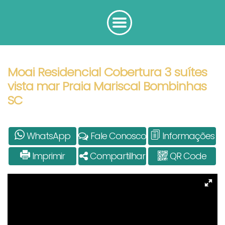
Moai Residencial Cobertura 3 suítes
vista mar Praia Mariscal Bombinhas
SC
WhatsApp
Fale Conosco
Informações
Imprimir
Compartilhar
QR Code