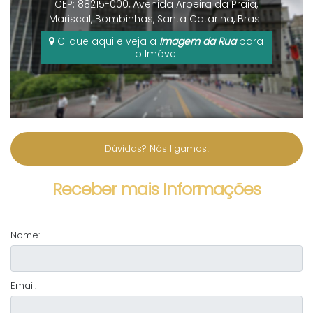
CEP: 88215-000
,
Avenida Aroeira da Praia
,
Mariscal
,
Bombinhas
,
Santa Catarina
,
Brasil
Clique aqui e veja a
Imagem da Rua
para
o Imóvel
Dúvidas? Nós ligamos!
Receber mais Informações
Nome:
Email: