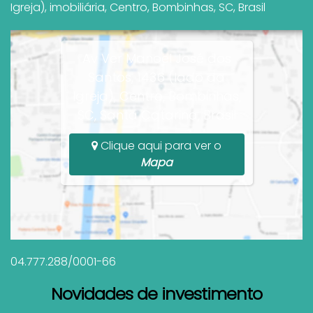
Igreja)
,
imobiliária
,
Centro
,
Bombinhas
,
SC
,
Brasil
Av Ver Manoel José dos
Santos, 1436 (lado da
Igreja), Centro, Bombinhas,
SC, Santa Catarina, Brasil
Clique aqui para ver o
Mapa
04.777.288/0001-66
Novidades de investimento