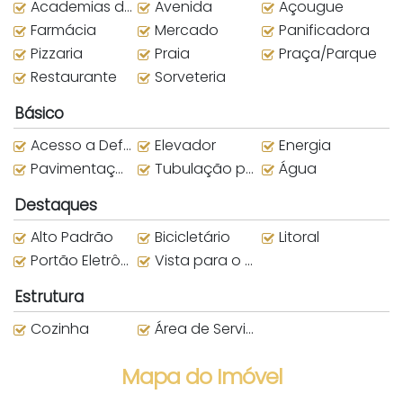
Academias de ginástica
Avenida
Açougue
Farmácia
Mercado
Panificadora
Pizzaria
Praia
Praça/Parque
Restaurante
Sorveteria
Básico
Acesso a Deficientes
Elevador
Energia
Pavimentação
Tubulação para água quente
Água
Destaques
Alto Padrão
Bicicletário
Litoral
Portão Eletrônico
Vista para o Mar
Estrutura
Cozinha
Área de Serviço
Mapa do Imóvel